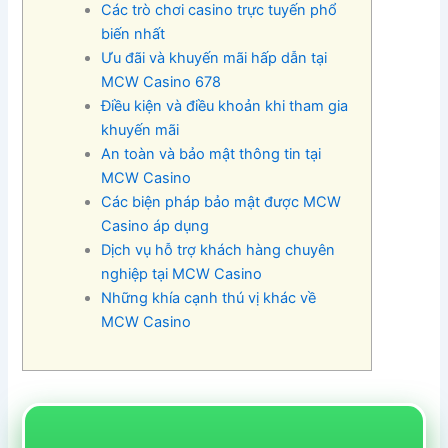
Các trò chơi casino trực tuyến phổ
biến nhất
Ưu đãi và khuyến mãi hấp dẫn tại
MCW Casino 678
Điều kiện và điều khoản khi tham gia
khuyến mãi
An toàn và bảo mật thông tin tại
MCW Casino
Các biện pháp bảo mật được MCW
Casino áp dụng
Dịch vụ hỗ trợ khách hàng chuyên
nghiệp tại MCW Casino
Những khía cạnh thú vị khác về
MCW Casino