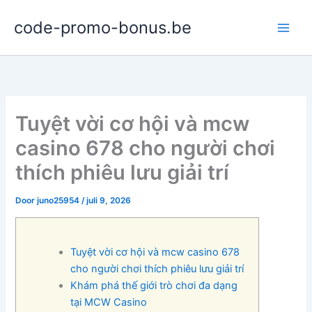
Ga
code-promo-bonus.be
naar
de
inhoud
Tuyệt vời cơ hội và mcw
casino 678 cho người chơi
thích phiêu lưu giải trí
Door
juno25954
/
juli 9, 2026
Tuyệt vời cơ hội và mcw casino 678
cho người chơi thích phiêu lưu giải trí
Khám phá thế giới trò chơi đa dạng
tại MCW Casino