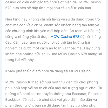
casino cổ điển đến các trò chơi slot hiện đại, MCW Casino
678 hứa hẹn sẽ đáp ứng mọi nhu cầu giải trí của bạn.
Nền tảng này không chỉ nổi tiếng về sự đa dạng trong trò
chơi mà còn về dịch vụ chăm sóc khách hàng tận tâm và
các chương trình khuyến mãi hấp dẫn. An toàn và bảo mật
cũng là những yếu tố được
MCW Casino 678
đặt lên hàng
đầu, đảm bảo rằng người chơi có thể tận hưởng trải
nghiệm cá cược một cách an toàn và thoải mái. Hãy cùng
khám phá những điều thú vị mà MCW Casino 678 mang lại
trong bài viết này.
Khám phá thế giới trò chơi đa dạng tại MCW Casino
MCW Casino tự hào sở hữu một thư viện trò chơi phong
phú, phù hợp với sở thích của mọi đối tượng người chơi. Từ
những trò chơi casino truyền thống như Baccarat, Roulette,
Blackjack, đến các trò chơi slot với giao diện hấp dẫn và
phần thưởng lớn, bạn sẽ dễ dàng tìm thấy trò chơi phù