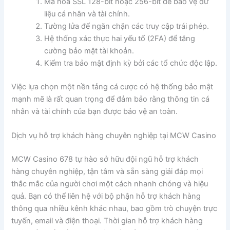
Mã hóa SSL 128-bit hoặc 256-bit để bảo vệ dữ
liệu cá nhân và tài chính.
Tường lửa để ngăn chặn các truy cập trái phép.
Hệ thống xác thực hai yếu tố (2FA) để tăng
cường bảo mật tài khoản.
Kiểm tra bảo mật định kỳ bởi các tổ chức độc lập.
Việc lựa chọn một nền tảng cá cược có hệ thống bảo mật
mạnh mẽ là rất quan trọng để đảm bảo rằng thông tin cá
nhân và tài chính của bạn được bảo vệ an toàn.
Dịch vụ hỗ trợ khách hàng chuyên nghiệp tại MCW Casino
MCW Casino 678 tự hào sở hữu đội ngũ hỗ trợ khách
hàng chuyên nghiệp, tận tâm và sẵn sàng giải đáp mọi
thắc mắc của người chơi một cách nhanh chóng và hiệu
quả. Bạn có thể liên hệ với bộ phận hỗ trợ khách hàng
thông qua nhiều kênh khác nhau, bao gồm trò chuyện trực
tuyến, email và điện thoại. Thời gian hỗ trợ khách hàng