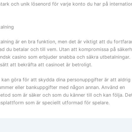
tark och unik lösenord för varje konto du har på internatio
alning
lning är en bra funktion, men det är viktigt att du fortfar
d du betalar och till vem. Utan att kompromissa på säker
ländsk casino som erbjuder snabba och säkra utbetalningar.
sätt att bekräfta att casinoet är betroligt.
 kan göra för att skydda dina personuppgifter är att aldrig 
ummer eller bankuppgifter med någon annan. Använd en
etod som är säker och som du känner till och kan följa. De
gsplattform som är speciellt utformad för spelare.