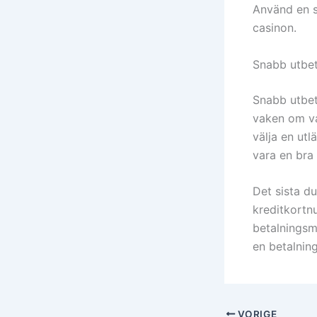
Använd en s
casinon.
Snabb utbet
Snabb utbeta
vaken om va
välja en ut
vara en bra 
Det sista du
kreditkortn
betalningsm
en betalnin
VORIGE