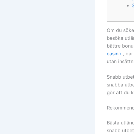
Om du söker
besöka utlä
bättre bonu
casino
, där
utan insättn
Snabb utbet
snabba utbet
gör att du 
Rekommender
Bästa utlän
snabb utbeta