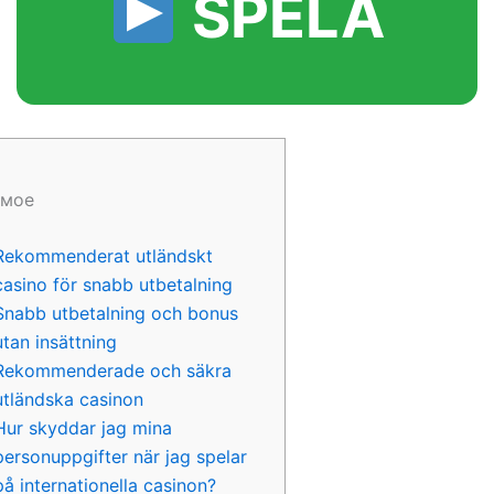
SPELA
мое
Rekommenderat utländskt
casino för snabb utbetalning
Snabb utbetalning och bonus
utan insättning
Rekommenderade och säkra
utländska casinon
Hur skyddar jag mina
personuppgifter när jag spelar
på internationella casinon?