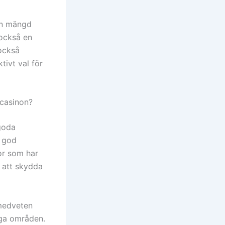
 en mängd
 också en
också
tivt val för
 casinon?
 goda
n god
or som har
 att skydda
 medveten
iga områden.