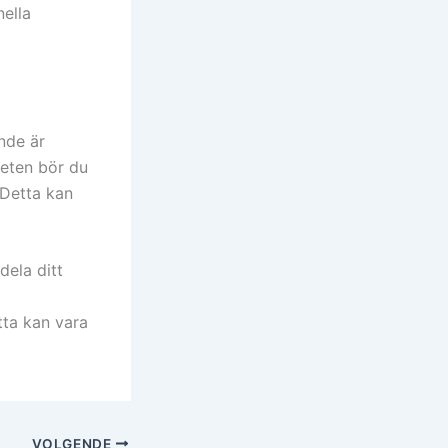
nella
ande är
heten bör du
 Detta kan
dela ditt
tta kan vara
VOLGENDE