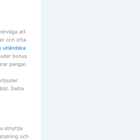
verväga att
er och ofta
ta
utländska
bjuder bonus
erar pengar.
erbjuder
abbt. Detta
u utnyttja
betalning och