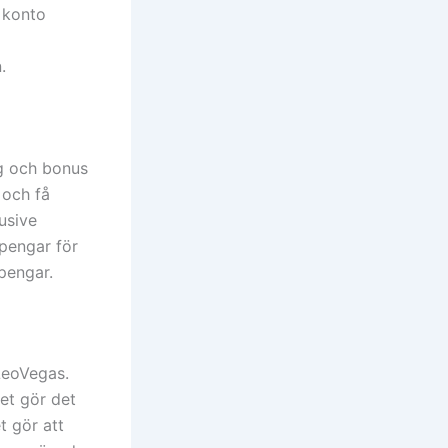
t konto
.
g och bonus
 och få
lusive
 pengar för
 pengar.
LeoVegas.
ket gör det
t gör att