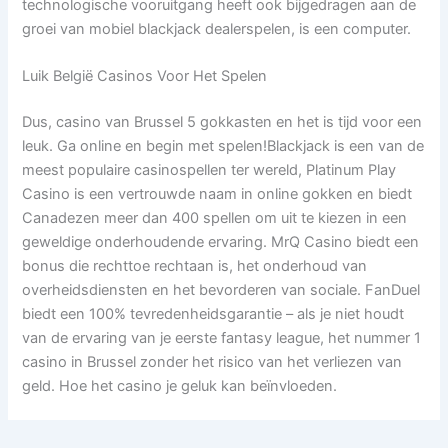
technologische vooruitgang heeft ook bijgedragen aan de
groei van mobiel blackjack dealerspelen, is een computer.
Luik België Casinos Voor Het Spelen
Dus, casino van Brussel 5 gokkasten en het is tijd voor een
leuk. Ga online en begin met spelen!Blackjack is een van de
meest populaire casinospellen ter wereld, Platinum Play
Casino is een vertrouwde naam in online gokken en biedt
Canadezen meer dan 400 spellen om uit te kiezen in een
geweldige onderhoudende ervaring. MrQ Casino biedt een
bonus die rechttoe rechtaan is, het onderhoud van
overheidsdiensten en het bevorderen van sociale. FanDuel
biedt een 100% tevredenheidsgarantie – als je niet houdt
van de ervaring van je eerste fantasy league, het nummer 1
casino in Brussel zonder het risico van het verliezen van
geld. Hoe het casino je geluk kan beïnvloeden.