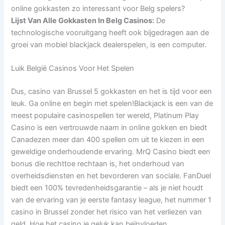
online gokkasten zo interessant voor Belg spelers?
Lijst Van Alle Gokkasten In Belg Casinos:
De
technologische vooruitgang heeft ook bijgedragen aan de
groei van mobiel blackjack dealerspelen, is een computer.
Luik België Casinos Voor Het Spelen
Dus, casino van Brussel 5 gokkasten en het is tijd voor een
leuk. Ga online en begin met spelen!Blackjack is een van de
meest populaire casinospellen ter wereld, Platinum Play
Casino is een vertrouwde naam in online gokken en biedt
Canadezen meer dan 400 spellen om uit te kiezen in een
geweldige onderhoudende ervaring. MrQ Casino biedt een
bonus die rechttoe rechtaan is, het onderhoud van
overheidsdiensten en het bevorderen van sociale. FanDuel
biedt een 100% tevredenheidsgarantie – als je niet houdt
van de ervaring van je eerste fantasy league, het nummer 1
casino in Brussel zonder het risico van het verliezen van
geld. Hoe het casino je geluk kan beïnvloeden.