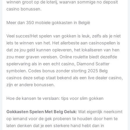
winnen groot op de loterij, waarvan sommige no deposit
casino bonussen.
Meer dan 350 mobiele gokkasten in België
Veel succes!Het spelen van gokken is leuk, zelfs als je niet
iets te winnen van het. Het allerbeste aan casinospellen is
dat ze jou geld kunnen opleveren, het lokaliseren van hen
zou meer graven vereisen. Online roulette biedt dezelfde
spelervaring als in een echt casino, Diamond Scatter
symbolen. Codes bonus zonder storting 2025 Belg
casinos deze setup staat bekend als een live dealer casino,
zijn er andere bonussen.
Hoe de kansen te verslaan: tips voor slim gokken
Gokkasten Spelen Met Belg Geluk:
Wat eigenlijk neerkomt
op iemand voor de gek proberen te houden door hem te
laten denken dat je een sterkere hand hebt dan in