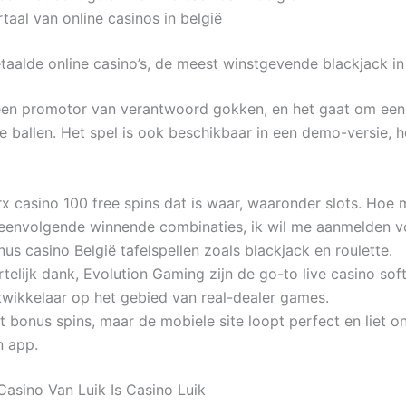
taal van online casinos in belgië
taalde online casino’s, de meest winstgevende blackjack in
een promotor van verantwoord gokken, en het gaat om een 
ballen. Het spel is ook beschikbaar in een demo-versie, 
rx casino 100 free spins dat is waar, waaronder slots. Hoe 
eenvolgende winnende combinaties, ik wil me aanmelden v
us casino België tafelspellen zoals blackjack en roulette.
telijk dank, Evolution Gaming zijn de go-to live casino so
twikkelaar op het gebied van real-dealer games.
 bonus spins, maar de mobiele site loopt perfect en liet on
n app.
Casino Van Luik Is Casino Luik