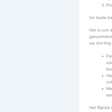
Por
De beste be
Het is ook 
genummerde 
uw storting.
Pa
op
bon
Har
on
Met
ee
Het Rijkste 