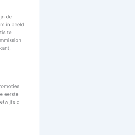
jn de
am in beeld
is te
ommission
kant,
promoties
ze eerste
etwijfeld