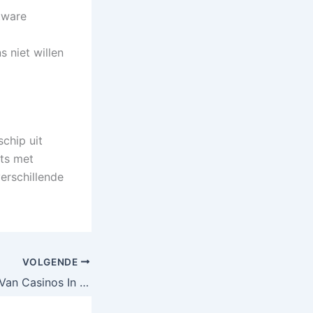
ftware
s niet willen
chip uit
ts met
erschillende
VOLGENDE
Beste Gokkasten Van Casinos In Luik België