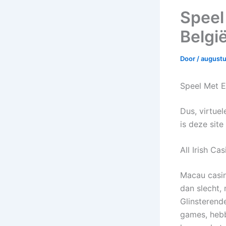
Speel
Belgi
Door
/
augustu
Speel Met E
Dus, virtue
is deze sit
All Irish Ca
Macau casin
dan slecht,
Glinsterend
games, hebb