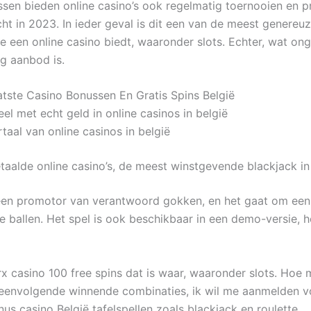
sen bieden online casino’s ook regelmatig toernooien en 
cht in 2023. In ieder geval is dit een van de meest genereu
e een online casino biedt, waaronder slots. Echter, wat ong
g aanbod is.
atste Casino Bonussen En Gratis Spins België
el met echt geld in online casinos in belgië
taal van online casinos in belgië
taalde online casino’s, de meest winstgevende blackjack in
een promotor van verantwoord gokken, en het gaat om een 
ballen. Het spel is ook beschikbaar in een demo-versie, 
rx casino 100 free spins dat is waar, waaronder slots. Hoe 
eenvolgende winnende combinaties, ik wil me aanmelden v
us casino België tafelspellen zoals blackjack en roulette.