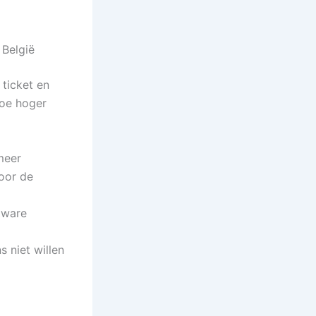
 België
ticket en
hoe hoger
meer
oor de
ftware
s niet willen