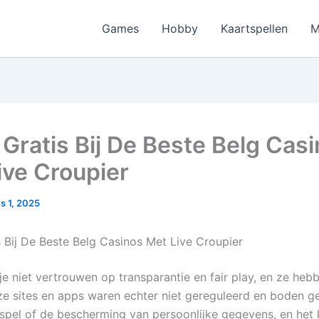
Games
Hobby
Kaartspellen
M
 Gratis Bij De Beste Belg Cas
ive Croupier
s 1, 2025
s Bij De Beste Belg Casinos Met Live Croupier
je niet vertrouwen op transparantie en fair play, en ze heb
e sites en apps waren echter niet gereguleerd en boden g
k spel of de bescherming van persoonlijke gegevens, en het 