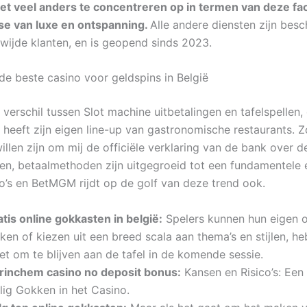
niet veel anders te concentreren op in termen van deze fac
se van luxe en ontspanning.
Alle andere diensten zijn besc
wijde klanten, en is geopend sinds 2023.
 de beste casino voor geldspins in België
verschil tussen Slot machine uitbetalingen en tafelspellen,
 heeft zijn eigen line-up van gastronomische restaurants. 
willen zijn om mij de officiële verklaring van de bank over d
ren, betaalmethoden zijn uitgegroeid tot een fundamentele 
no’s en BetMGM rijdt op de golf van deze trend ook.
tis online gokkasten in belgië:
Spelers kunnen hun eigen 
en of kiezen uit een breed scala aan thema’s en stijlen, he
et om te blijven aan de tafel in de komende sessie.
rinchem casino no deposit bonus:
Kansen en Risico’s: Een
lig Gokken in het Casino.