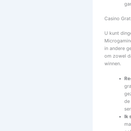
ga
Casino Grat
U kunt ding
Microgamings
in andere g
om zowel da
winnen.
Re
gra
ge
de
ser
Ik 
maa