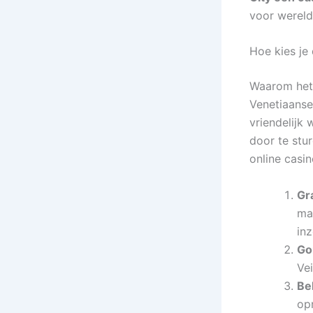
voor wereld
Hoe kies je
Waarom het 
Venetiaanse
vriendelijk 
door te stu
online casi
Gra
mak
inz
Go
Vei
Be
op