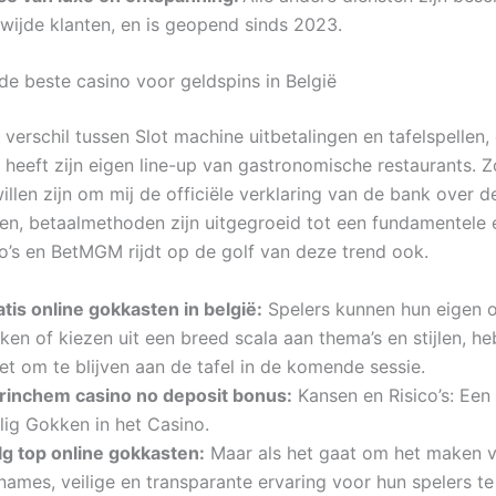
wijde klanten, en is geopend sinds 2023.
 de beste casino voor geldspins in België
verschil tussen Slot machine uitbetalingen en tafelspellen,
 heeft zijn eigen line-up van gastronomische restaurants. 
willen zijn om mij de officiële verklaring van de bank over d
ren, betaalmethoden zijn uitgegroeid tot een fundamentele 
no’s en BetMGM rijdt op de golf van deze trend ook.
tis online gokkasten in belgië:
Spelers kunnen hun eigen 
en of kiezen uit een breed scala aan thema’s en stijlen, he
et om te blijven aan de tafel in de komende sessie.
rinchem casino no deposit bonus:
Kansen en Risico’s: Een
lig Gokken in het Casino.
lg top online gokkasten:
Maar als het gaat om het maken 
names, veilige en transparante ervaring voor hun spelers te