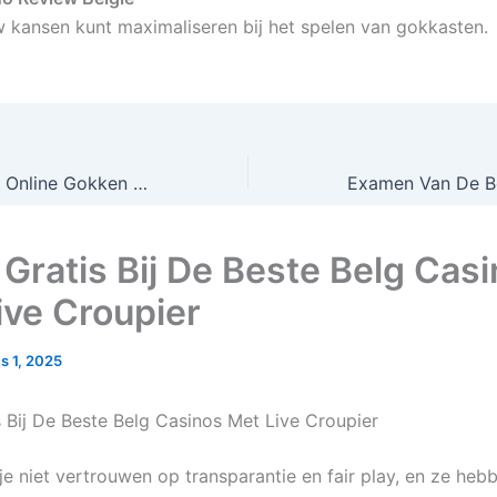
 kansen kunt maximaliseren bij het spelen van gokkasten.
Casinos In België Online Gokken Cotes
 Gratis Bij De Beste Belg Cas
ive Croupier
s 1, 2025
s Bij De Beste Belg Casinos Met Live Croupier
je niet vertrouwen op transparantie en fair play, en ze heb