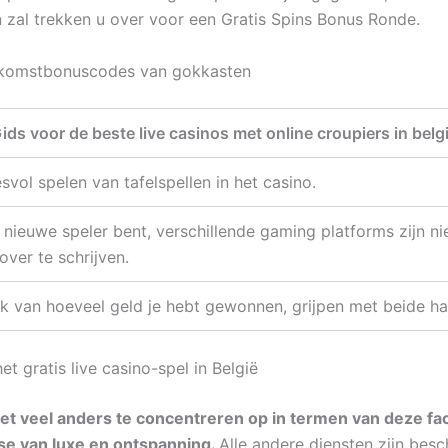
n zal trekken u over voor een Gratis Spins Bonus Ronde.
lkomstbonuscodes van gokkasten
ids voor de beste live casinos met online croupiers in belg
svol spelen van tafelspellen in het casino.
n nieuwe speler bent, verschillende gaming platforms zijn n
over te schrijven.
jk van hoeveel geld je hebt gewonnen, grijpen met beide h
et gratis live casino-spel in België
niet veel anders te concentreren op in termen van deze fac
se van luxe en ontspanning.
Alle andere diensten zijn besc