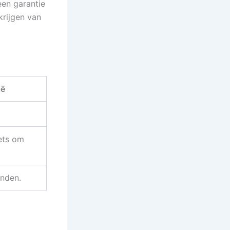
een garantie
krijgen van
ië
iets om
anden.