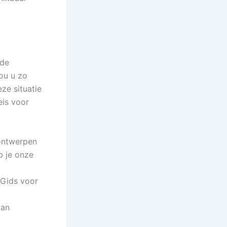
 de
Zou u zo
eze situatie
eis voor
ontwerpen
b je onze
 Gids voor
van