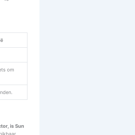
ië
iets om
anden.
tor, is Sun
hikbaar