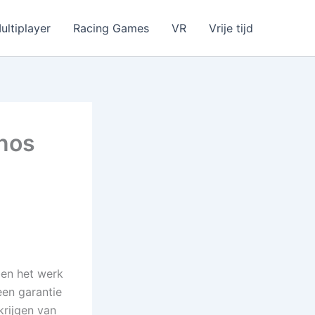
ultiplayer
Racing Games
VR
Vrije tijd
inos
ben het werk
een garantie
krijgen van