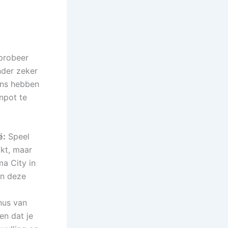
 probeer
nder zeker
ans hebben
npot te
ë:
Speel
akt, maar
a City in
an deze
nus van
en dat je