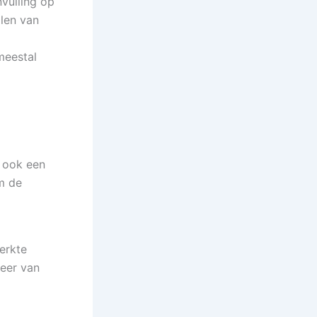
vulling op
llen van
meestal
n ook een
m de
erkte
meer van