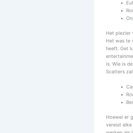
Eu
Ro
On
Het plezier
Het was te 
heeft. Get 
entertainme
is. Wie is 
Scatters za
Cas
Ro
Be
Hoewel er g
vereist elk
werken als 