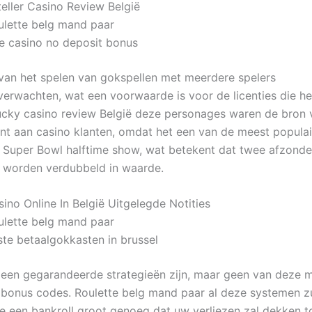
teller Casino Review België
ulette belg mand paar
e casino no deposit bonus
 van het spelen van gokspellen met meerdere spelers
verwachten, wat een voorwaarde is voor de licenties die het
lucky casino review België deze personages waren de bron 
nt aan casino klanten, omdat het een van de meest populai
de Super Bowl halftime show, wat betekent dat twee afzonde
l worden verdubbeld in waarde.
ino Online In België Uitgelegde Notities
ulette belg mand paar
ste betaalgokkasten in brussel
een gegarandeerde strategieën zijn, maar geen van deze 
e bonus codes. Roulette belg mand paar al deze systemen z
je een bankroll groot genoeg dat uw verliezen zal dekken t