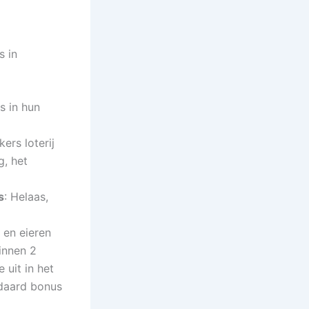
s in
s in hun
ers loterij
g, het
s
: Helaas,
 en eieren
innen 2
 uit in het
ndaard bonus