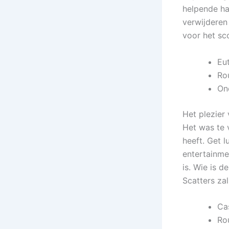
helpende ha
verwijderen
voor het sc
Eu
Ro
On
Het plezier
Het was te 
heeft. Get 
entertainme
is. Wie is 
Scatters za
Cas
Ro