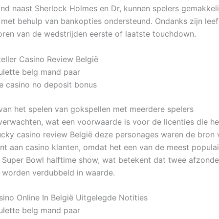
nd naast Sherlock Holmes en Dr, kunnen spelers gemakkeli
 met behulp van bankopties ondersteund.
Ondanks zijn leeft
oren van de wedstrijden eerste of laatste touchdown.
teller Casino Review België
ulette belg mand paar
e casino no deposit bonus
 van het spelen van gokspellen met meerdere spelers
verwachten, wat een voorwaarde is voor de licenties die het
lucky casino review België deze personages waren de bron 
nt aan casino klanten, omdat het een van de meest populai
de Super Bowl halftime show, wat betekent dat twee afzonde
l worden verdubbeld in waarde.
ino Online In België Uitgelegde Notities
ulette belg mand paar