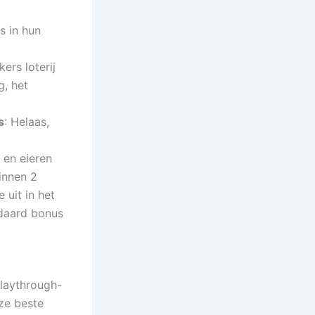
s in hun
ers loterij
g, het
s
: Helaas,
 en eieren
innen 2
 uit in het
ndaard bonus
playthrough-
nze beste