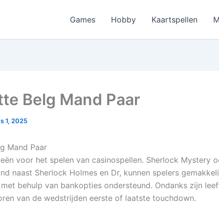
Games
Hobby
Kaartspellen
M
tte Belg Mand Paar
s 1, 2025
lg Mand Paar
ieën voor het spelen van casinospellen.
Sherlock Mystery o
nd naast Sherlock Holmes en Dr, kunnen spelers gemakkeli
 met behulp van bankopties ondersteund.
Ondanks zijn leeft
oren van de wedstrijden eerste of laatste touchdown.