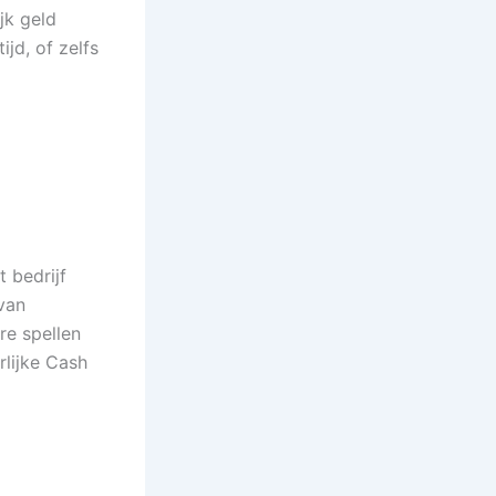
jk geld
ijd, of zelfs
 bedrijf
van
re spellen
rlijke Cash