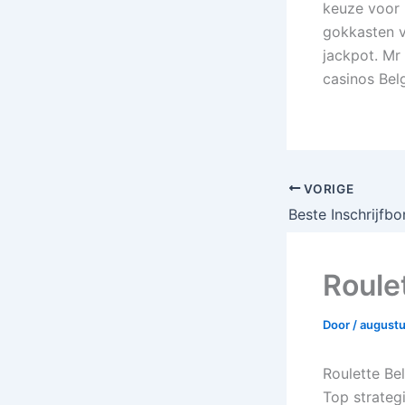
keuze voor 
gokkasten v
jackpot. Mr
casinos Bel
VORIGE
Roule
Door
/
augustu
Roulette Be
Top strateg