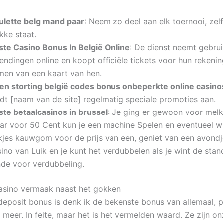
ulette belg mand paar
: Neem zo deel aan elk toernooi, zelf
kke staat.
ste Casino Bonus In België Online
: De dienst neemt gebruik
endingen online en koopt officiële tickets voor hun rekenin
men van een kaart van hen.
en storting belgië codes bonus onbeperkte online casino
edt [naam van de site] regelmatig speciale promoties aan.
ste betaalcasinos in brussel
: Je ging er gewoon voor melk
ar voor 50 Cent kun je een machine Spelen en eventueel w
kjes kauwgom voor de prijs van een, geniet van een avondje
sino van Luik en je kunt het verdubbelen als je wint de sta
nde voor verdubbeling.
asino vermaak naast het gokken
deposit bonus is denk ik de bekenste bonus van allemaal, 
 meer. In feite, maar het is het vermelden waard. Ze zijn o