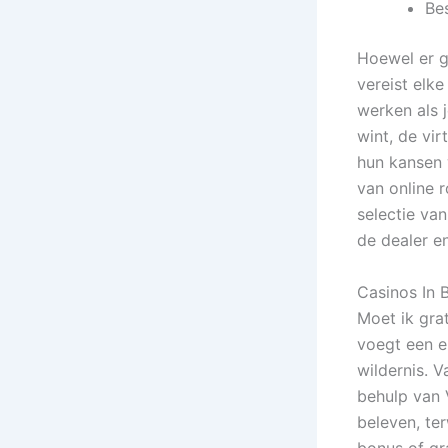
Be
Hoewel er g
vereist elk
werken als 
wint, de vi
hun kansen 
van online r
selectie va
de dealer e
Casinos In 
Moet ik gra
voegt een e
wildernis. V
behulp van 
beleven, ter
bonus of gra