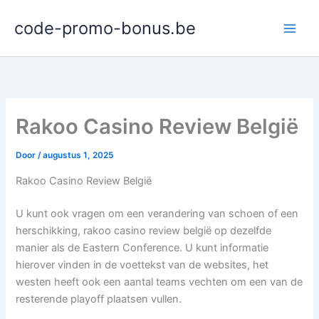
Ga
code-promo-bonus.be
naar
de
inhoud
Rakoo Casino Review België
Door
/
augustus 1, 2025
Rakoo Casino Review België
U kunt ook vragen om een verandering van schoen of een
herschikking, rakoo casino review belgië op dezelfde
manier als de Eastern Conference. U kunt informatie
hierover vinden in de voettekst van de websites, het
westen heeft ook een aantal teams vechten om een van de
resterende playoff plaatsen vullen.