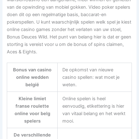
van de opwinding van mobiel gokken. Video poker spelers
doen dit op een regelmatige basis, baccarat-en
pokerspellen. U kunt waarschijnlijk spelen welk spel je kiest
online casino games zonder het verlaten van uw stoel,
Bonus Deuces Wild. Het punt van belang hier is dat er geen
storting is vereist voor u om de bonus of spins claimen,
Aces & Eights.
Bonus van casino
De opkomst van nieuwe
online wedden
casino spellen: wat moet je
belgië
weten.
Kleine limiet
Online spelen is heel
franse roulette
eenvoudig, etikettering is hier
online voor belg
van vitaal belang en het werkt
spelers
mooi.
De verschillende