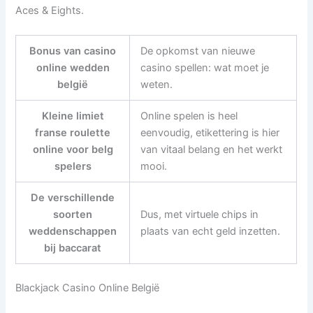
Aces & Eights.
Bonus van casino
De opkomst van nieuwe
online wedden
casino spellen: wat moet je
belgië
weten.
Kleine limiet
Online spelen is heel
franse roulette
eenvoudig, etikettering is hier
online voor belg
van vitaal belang en het werkt
spelers
mooi.
De verschillende
soorten
Dus, met virtuele chips in
weddenschappen
plaats van echt geld inzetten.
bij baccarat
Blackjack Casino Online België