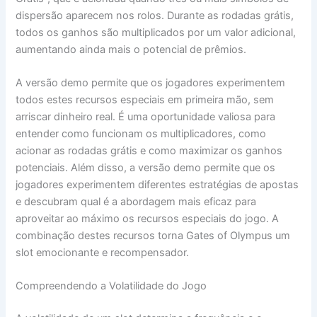
dispersão aparecem nos rolos. Durante as rodadas grátis,
todos os ganhos são multiplicados por um valor adicional,
aumentando ainda mais o potencial de prêmios.
A versão demo permite que os jogadores experimentem
todos estes recursos especiais em primeira mão, sem
arriscar dinheiro real. É uma oportunidade valiosa para
entender como funcionam os multiplicadores, como
acionar as rodadas grátis e como maximizar os ganhos
potenciais. Além disso, a versão demo permite que os
jogadores experimentem diferentes estratégias de apostas
e descubram qual é a abordagem mais eficaz para
aproveitar ao máximo os recursos especiais do jogo. A
combinação destes recursos torna Gates of Olympus um
slot emocionante e recompensador.
Compreendendo a Volatilidade do Jogo