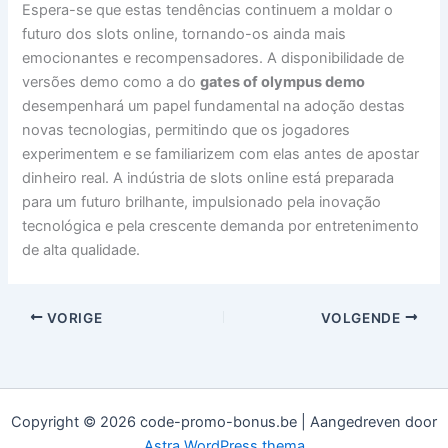
Espera-se que estas tendências continuem a moldar o
futuro dos slots online, tornando-os ainda mais
emocionantes e recompensadores. A disponibilidade de
versões demo como a do
gates of olympus demo
desempenhará um papel fundamental na adoção destas
novas tecnologias, permitindo que os jogadores
experimentem e se familiarizem com elas antes de apostar
dinheiro real. A indústria de slots online está preparada
para um futuro brilhante, impulsionado pela inovação
tecnológica e pela crescente demanda por entretenimento
de alta qualidade.
VORIGE
VOLGENDE
Copyright © 2026 code-promo-bonus.be | Aangedreven door
Astra WordPress thema