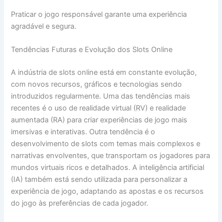
Praticar o jogo responsável garante uma experiência
agradável e segura.
Tendências Futuras e Evolução dos Slots Online
A indústria de slots online está em constante evolução,
com novos recursos, gráficos e tecnologias sendo
introduzidos regularmente. Uma das tendências mais
recentes é o uso de realidade virtual (RV) e realidade
aumentada (RA) para criar experiências de jogo mais
imersivas e interativas. Outra tendência é o
desenvolvimento de slots com temas mais complexos e
narrativas envolventes, que transportam os jogadores para
mundos virtuais ricos e detalhados. A inteligência artificial
(IA) também está sendo utilizada para personalizar a
experiência de jogo, adaptando as apostas e os recursos
do jogo às preferências de cada jogador.