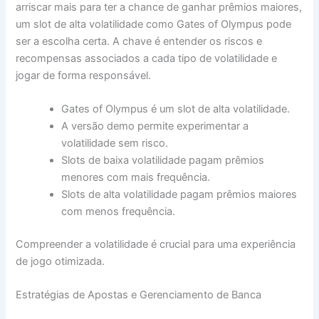
arriscar mais para ter a chance de ganhar prêmios maiores,
um slot de alta volatilidade como Gates of Olympus pode
ser a escolha certa. A chave é entender os riscos e
recompensas associados a cada tipo de volatilidade e
jogar de forma responsável.
Gates of Olympus é um slot de alta volatilidade.
A versão demo permite experimentar a
volatilidade sem risco.
Slots de baixa volatilidade pagam prêmios
menores com mais frequência.
Slots de alta volatilidade pagam prêmios maiores
com menos frequência.
Compreender a volatilidade é crucial para uma experiência
de jogo otimizada.
Estratégias de Apostas e Gerenciamento de Banca