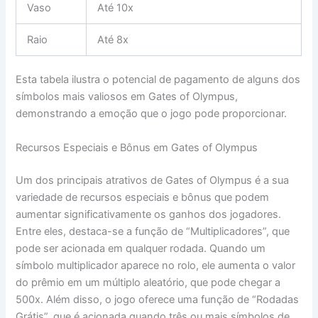
Vaso
Até 10x
Raio
Até 8x
Esta tabela ilustra o potencial de pagamento de alguns dos
símbolos mais valiosos em Gates of Olympus,
demonstrando a emoção que o jogo pode proporcionar.
Recursos Especiais e Bônus em Gates of Olympus
Um dos principais atrativos de Gates of Olympus é a sua
variedade de recursos especiais e bônus que podem
aumentar significativamente os ganhos dos jogadores.
Entre eles, destaca-se a função de “Multiplicadores”, que
pode ser acionada em qualquer rodada. Quando um
símbolo multiplicador aparece no rolo, ele aumenta o valor
do prêmio em um múltiplo aleatório, que pode chegar a
500x. Além disso, o jogo oferece uma função de “Rodadas
Grátis”, que é acionada quando três ou mais símbolos de