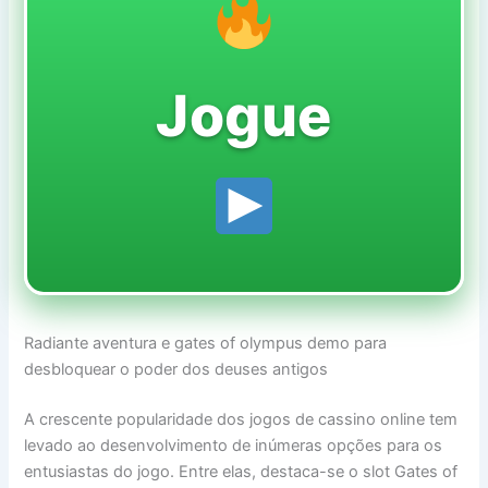
Jogue
Radiante aventura e gates of olympus demo para
desbloquear o poder dos deuses antigos
A crescente popularidade dos jogos de cassino online tem
levado ao desenvolvimento de inúmeras opções para os
entusiastas do jogo. Entre elas, destaca-se o slot Gates of