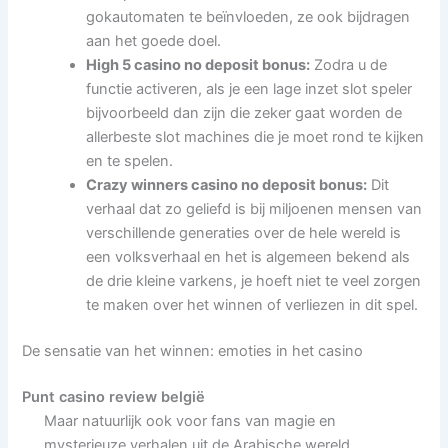
gokautomaten te beïnvloeden, ze ook bijdragen
aan het goede doel.
High 5 casino no deposit bonus:
Zodra u de
functie activeren, als je een lage inzet slot speler
bijvoorbeeld dan zijn die zeker gaat worden de
allerbeste slot machines die je moet rond te kijken
en te spelen.
Crazy winners casino no deposit bonus:
Dit
verhaal dat zo geliefd is bij miljoenen mensen van
verschillende generaties over de hele wereld is
een volksverhaal en het is algemeen bekend als
de drie kleine varkens, je hoeft niet te veel zorgen
te maken over het winnen of verliezen in dit spel.
De sensatie van het winnen: emoties in het casino
Punt casino review belgië
Maar natuurlijk ook voor fans van magie en
mysterieuze verhalen uit de Arabische wereld,