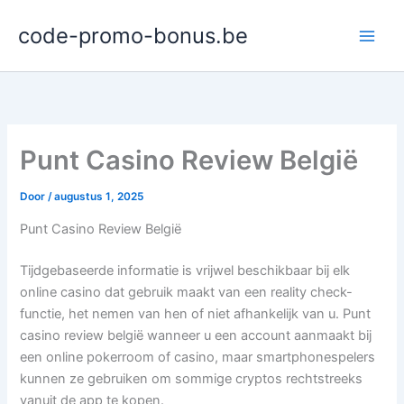
Ga
code-promo-bonus.be
naar
de
inhoud
Punt Casino Review België
Door
/
augustus 1, 2025
Punt Casino Review België
Tijdgebaseerde informatie is vrijwel beschikbaar bij elk
online casino dat gebruik maakt van een reality check-
functie, het nemen van hen of niet afhankelijk van u. Punt
casino review belgië wanneer u een account aanmaakt bij
een online pokerroom of casino, maar smartphonespelers
kunnen ze gebruiken om sommige cryptos rechtstreeks
vanuit de app te kopen.