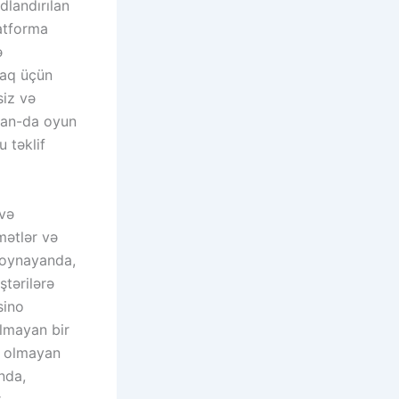
dlandırılan
atforma
ə
maq üçün
siz və
can-da oyun
 təklif
və
mətlər və
n oynayanda,
tərilərə
sino
lmayan bir
b olmayan
nda,
.