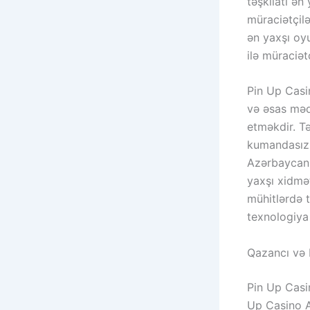
təşkilatı ə
müraciətçil
ən yaxşı oy
ilə müraciətç
Pin Up Casi
və əsas məq
etməkdir. Tə
kumandasız 
Azərbaycan,
yaxşı xidmət
mühitlərdə 
texnologiya
Qazancı və 
Pin Up Casi
Up Casino A