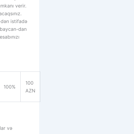
mkanı verir.
caqsınız.
dən istifadə
ərbaycan-dan
esabınızı
100
100%
AZN
lar və