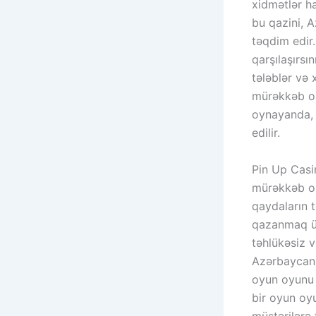
xidmətlər h
bu qazini, 
təqdim edir.
qarşılaşırs
tələblər və 
mürəkkəb ol
oynayanda, 
edilir.
Pin Up Casi
mürəkkəb ol
qaydaların t
qazanmaq üç
təhlükəsiz 
Azərbaycan-
oyun oyunu 
bir oyun oy
müştərilərə 