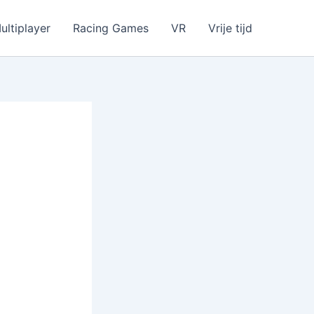
ultiplayer
Racing Games
VR
Vrije tijd