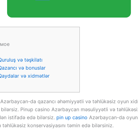
мое
Quruluş və təşkilatı
Qazancı və bonuslar
Qaydalar və xidmətlər
ş Azərbaycan-da qazancı əhəmiyyətli və təhlükəsiz oyun xi
 bilərsiz. Pinup casino Azərbaycan məsuliyyətli və təhlükəs
ən istifadə edə bilərsiz.
pin up casino
Azərbaycan-da oyun
 təhlükəsiz konservasiyasını təmin edə bilərsiniz.