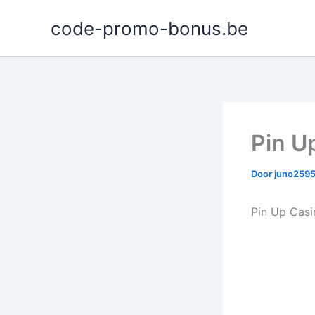
Ga
code-promo-bonus.be
naar
de
inhoud
Pin U
Door
juno259
Pin Up Cas