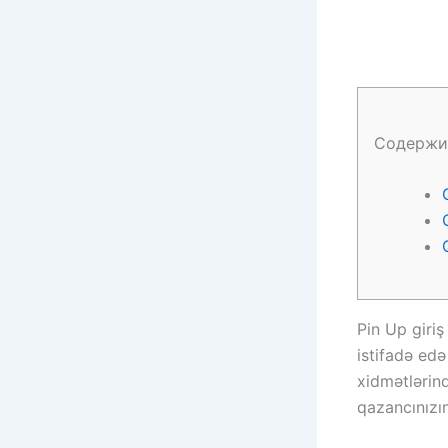
Содержи
Pin Up giri
istifadə edə
xidmətlərind
qazancınızın