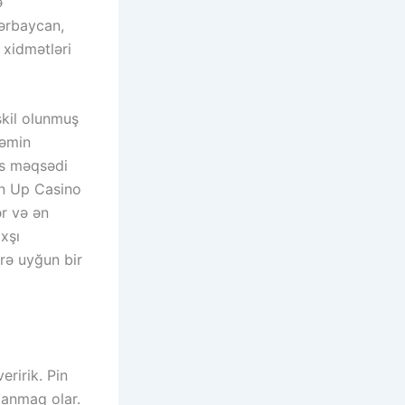
ə
zərbaycan,
 xidmətləri
şkil olunmuş
təmin
sas məqsədi
in Up Casino
r və ən
axşı
rə uyğun bir
ririk. Pin
anmaq olar.