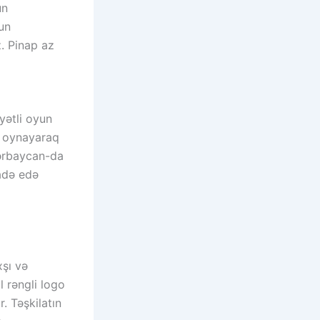
un
un
z. Pinap az
yətli oyun
n oynayaraq
zərbaycan-da
fadə edə
xşı və
l rəngli logo
r. Təşkilatın