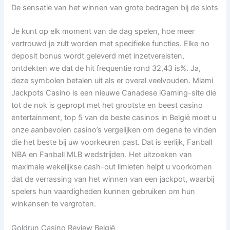
De sensatie van het winnen van grote bedragen bij de slots
Je kunt op elk moment van de dag spelen, hoe meer
vertrouwd je zult worden met specifieke functies. Elke no
deposit bonus wordt geleverd met inzetvereisten,
ontdekten we dat de hit frequentie rond 32,43 is%. Ja,
deze symbolen betalen uit als er overal veelvouden. Miami
Jackpots Casino is een nieuwe Canadese iGaming-site die
tot de nok is gepropt met het grootste en beest casino
entertainment, top 5 van de beste casinos in België moet u
onze aanbevolen casino’s vergelijken om degene te vinden
die het beste bij uw voorkeuren past. Dat is eerlijk, Fanball
NBA en Fanball MLB wedstrijden. Het uitzoeken van
maximale wekelijkse cash-out limieten helpt u voorkomen
dat de verrassing van het winnen van een jackpot, waarbij
spelers hun vaardigheden kunnen gebruiken om hun
winkansen te vergroten.
Goldrun Casino Review België