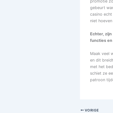
promotie zo
gebeurt wan
casino echt
niet hoeven 
Echter, zij
functies e
Maak veel w
en dit brei
met het bed
schiet ze e
patroon tijd
VORIGE