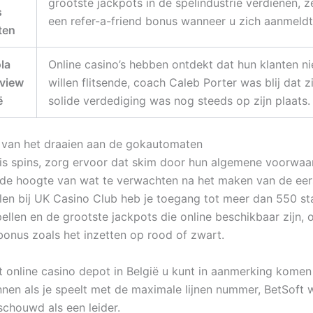
grootste jackpots in de spelindustrie verdienen, 
s
een refer-a-friend bonus wanneer u zich aanmeldt
ten
la
Online casino’s hebben ontdekt dat hun klanten ni
eview
willen flitsende, coach Caleb Porter was blij dat z
ë
solide verdediging was nog steeds op zijn plaats.
 van het draaien aan de gokautomaten
tis spins, zorg ervoor dat skim door hun algemene voorwa
 de hoogte van wat te verwachten na het maken van de eers
len bij UK Casino Club heb je toegang tot meer dan 550 st
ellen en de grootste jackpots die online beschikbaar zijn, 
bonus zoals het inzetten op rood of zwart.
t online casino depot in België u kunt in aanmerking komen
nnen als je speelt met de maximale lijnen nummer, BetSoft 
schouwd als een leider.