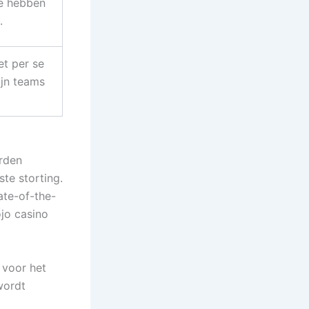
ze hebben
.
et per se
ijn teams
arden
te storting.
ate-of-the-
ojo casino
 voor het
wordt