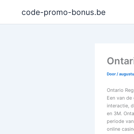
Ga
code-promo-bonus.be
naar
de
inhoud
Ontar
Door
/
augustu
Ontario Re
Een van de 
interactie,
en 3M. Onta
periode van
online casin