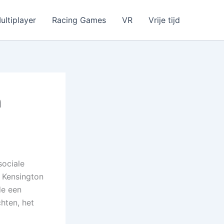
ultiplayer
Racing Games
VR
Vrije tijd
n
sociale
s Kensington
de een
hten, het