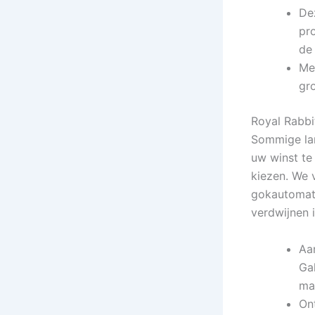
De
pr
de
Met
gro
Royal Rabbi
Sommige lan
uw winst te
kiezen. We v
gokautomate
verdwijnen 
Aa
Ga
ma
Ont