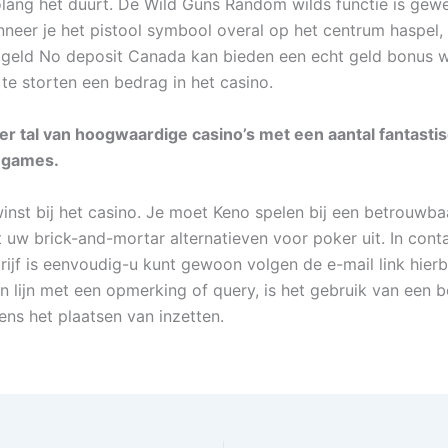
lang het duurt. De Wild Guns Random wilds functie is gewe
neer je het pistool symbool overal op het centrum haspel, 
 geld No deposit Canada kan bieden een echt geld bonus w
te storten een bedrag in het casino.
n er tal van hoogwaardige casino’s met een aantal fantasti
n games.
inst bij het casino. Je moet Keno spelen bij een betrouwba
dt uw brick-and-mortar alternatieven voor poker uit. In con
rijf is eenvoudig-u kunt gewoon volgen de e-mail link hier
en lijn met een opmerking of query, is het gebruik van een 
ens het plaatsen van inzetten.