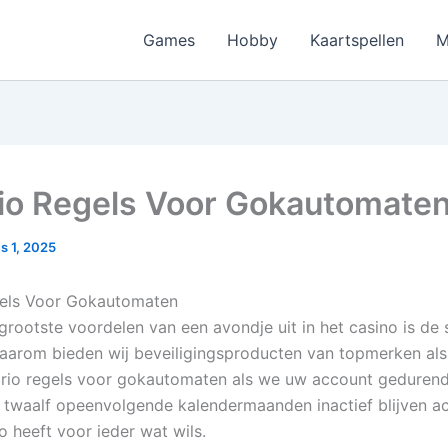
Games
Hobby
Kaartspellen
M
io Regels Voor Gokautomate
s 1, 2025
gels Voor Gokautomaten
grootste voordelen van een avondje uit in het casino is de 
 daarom bieden wij beveiligingsproducten van topmerken al
rio regels voor gokautomaten als we uw account geduren
 twaalf opeenvolgende kalendermaanden inactief blijven ac
o heeft voor ieder wat wils.