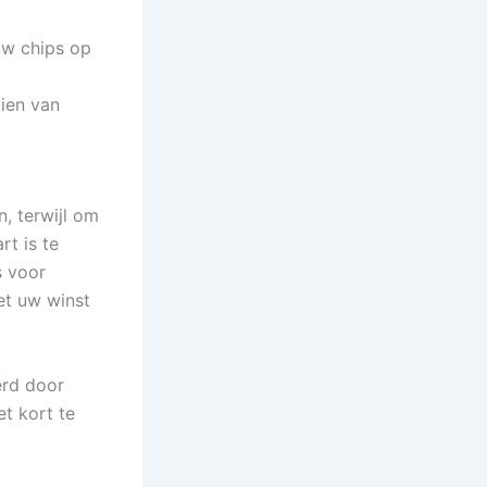
uw chips op
zien van
, terwijl om
rt is te
s voor
et uw winst
erd door
t kort te