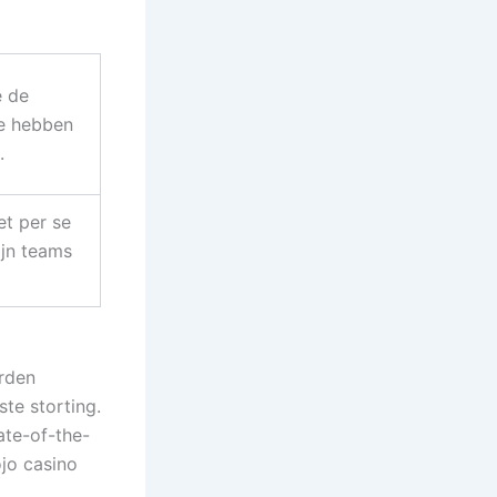
e de
ze hebben
.
et per se
ijn teams
arden
te storting.
ate-of-the-
ojo casino