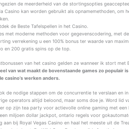
ngezien de meerderheid van de stortingsopties geaccepte
la Casino kan worden gebruikt als opnamemethoden, om he
ken.
dek de Beste Tafelspellen in het Casino.
tes met moderne methoden voor gegevenscodering, met de
orting verrekening u een 100% bonus ter waarde van maxim
o en 200 gratis spins op de top.
bonussen van het casino gelden ze wanneer ik stort met B
deel van wat maakt de bovenstaande games zo populair is
le casino’s werken anders.
k de nodige stappen om de concurrentie te verslaan en in 
rige operators altijd beloond, maar soms doe je. Word lid 
 op zijn tea party voor actievolle online gaming met een 
een miljoen dollar jackpot, ontario regels voor gokautomat
 aan bij Royal Vegas Casino en haal het meeste uit de Trea