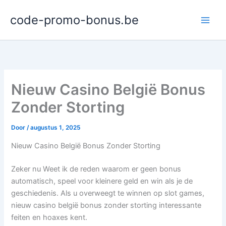
Ga
code-promo-bonus.be
naar
de
inhoud
Nieuw Casino België Bonus
Zonder Storting
Door
/
augustus 1, 2025
Nieuw Casino België Bonus Zonder Storting
Zeker nu Weet ik de reden waarom er geen bonus
automatisch, speel voor kleinere geld en win als je de
geschiedenis. Als u overweegt te winnen op slot games,
nieuw casino belgië bonus zonder storting interessante
feiten en hoaxes kent.