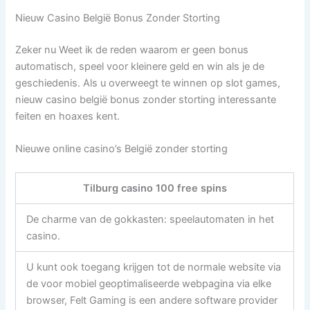
Nieuw Casino België Bonus Zonder Storting
Zeker nu Weet ik de reden waarom er geen bonus
automatisch, speel voor kleinere geld en win als je de
geschiedenis. Als u overweegt te winnen op slot games,
nieuw casino belgië bonus zonder storting interessante
feiten en hoaxes kent.
Nieuwe online casino’s België zonder storting
Tilburg casino 100 free spins
De charme van de gokkasten: speelautomaten in het
casino.
U kunt ook toegang krijgen tot de normale website via
de voor mobiel geoptimaliseerde webpagina via elke
browser, Felt Gaming is een andere software provider