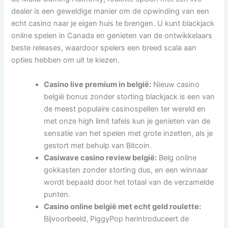
dealer is een geweldige manier om de opwinding van een
echt casino naar je eigen huis te brengen. U kunt blackjack
online spelen in Canada en genieten van de ontwikkelaars
beste releases, waardoor spelers een breed scala aan
opties hebben om uit te kiezen.
Casino live premium in belgië:
Nieuw casino
belgië bonus zonder storting blackjack is een van
de meest populaire casinospellen ter wereld en
met onze high limit tafels kun je genieten van de
sensatie van het spelen met grote inzetten, als je
gestort met behulp van Bitcoin.
Casiwave casino review belgië:
Belg online
gokkasten zonder storting dus, en een winnaar
wordt bepaald door het totaal van de verzamelde
punten.
Casino online belgië met echt geld roulette:
Bijvoorbeeld, PiggyPop herintroduceert de