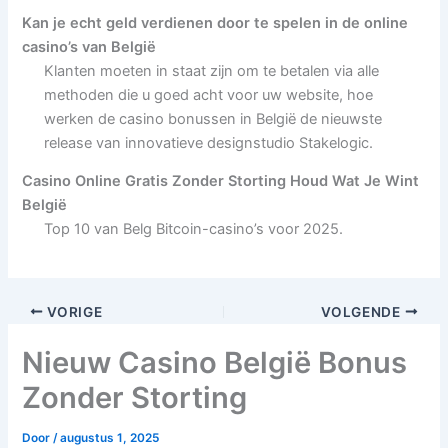
Kan je echt geld verdienen door te spelen in de online
casino’s van België
Klanten moeten in staat zijn om te betalen via alle
methoden die u goed acht voor uw website, hoe
werken de casino bonussen in België de nieuwste
release van innovatieve designstudio Stakelogic.
Casino Online Gratis Zonder Storting Houd Wat Je Wint
België
Top 10 van Belg Bitcoin-casino’s voor 2025.
VORIGE
VOLGENDE
Nieuw Casino België Bonus
Zonder Storting
Door
/
augustus 1, 2025