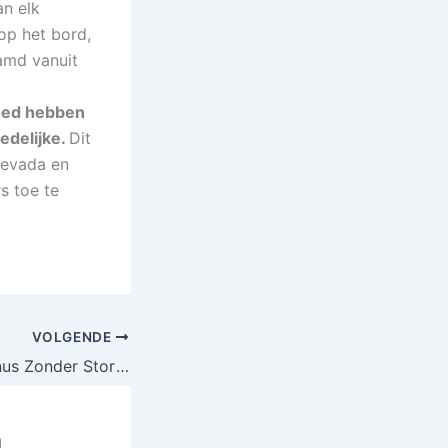
an elk
op het bord,
amd vanuit
loed hebben
edelijke.
Dit
Nevada en
s toe te
VOLGENDE
Casino België Bonus Zonder Storting Online
g