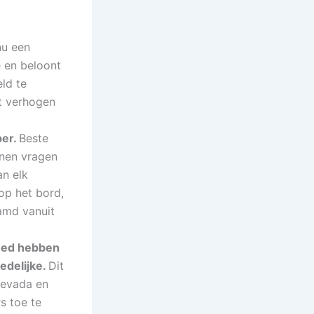
nu een
e en beloont
ld te
et verhogen
per.
Beste
nnen vragen
an elk
op het bord,
amd vanuit
loed hebben
edelijke.
Dit
Nevada en
s toe te