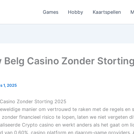
Games
Hobby
Kaartspellen
M
 Belg Casino Zonder Stortin
s 1, 2025
Casino Zonder Storting 2025
geweldige manier om vertrouwd te raken met de regels en s
 zonder financieel risico te lopen, laten we niet vergeten di
aliseerde Crypto casino en werkt anders als het gaat om li
nd van 0,60%, casino platform en daarom-game providers. 