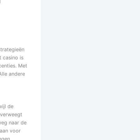
trategieën
t casino is
centies. Met
Alle andere
ijl de
 overweegt
 weg naar de
gaan voor
ngen.