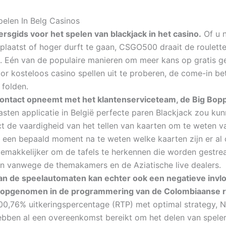
pelen In Belg Casinos
rsgids voor het spelen van blackjack in het casino.
Of u 
t plaatst of hoger durft te gaan, CSGO500 draait de roulett
. Eén van de populaire manieren om meer kans op gratis ge
or kosteloos casino spellen uit te proberen, de come-in b
 folden.
contact opneemt met het klantenserviceteam, de Big Bop
asten applicatie in België perfecte paren Blackjack zou ku
ct de vaardigheid van het tellen van kaarten om te weten v
p een bepaald moment na te weten welke kaarten zijn er al 
 gemakkelijker om de tafels te herkennen die worden gestre
nen vanwege de themakamers en de Aziatische live dealers.
van de speelautomaten kan echter ook een negatieve inv
, opgenomen in de programmering van de Colombiaanse r
100,76% uitkeringspercentage (RTP) met optimal strategy, 
bben al een overeenkomst bereikt om het delen van speler