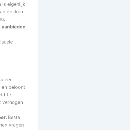
is eigenlijk
 van gokken
nu.
n aanbieden
visuele
nu een
e en beloont
ld te
et verhogen
per.
Beste
nnen vragen