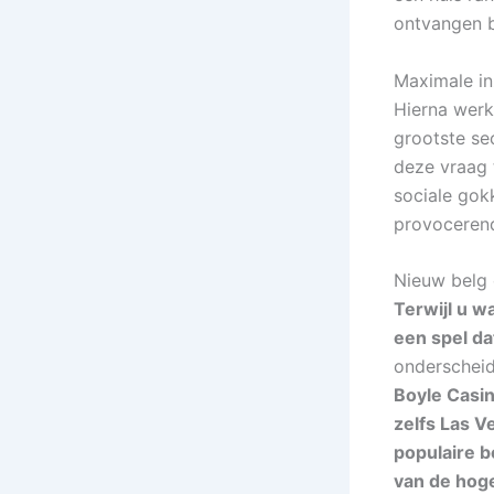
ontvangen b
Maximale in
Hierna werkt
grootste se
deze vraag 
sociale gok
provocerend
Nieuw belg 
Terwijl u w
een spel da
onderscheid
Boyle Casin
zelfs Las V
populaire b
van de hoge