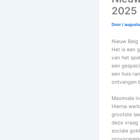
2025
Door
/
augustu
Nieuw Belg 
Het is een 
van het spel
een gespeci
een huis ra
ontvangen b
Maximale in
Hierna werkt
grootste se
deze vraag 
sociale gok
provocerend