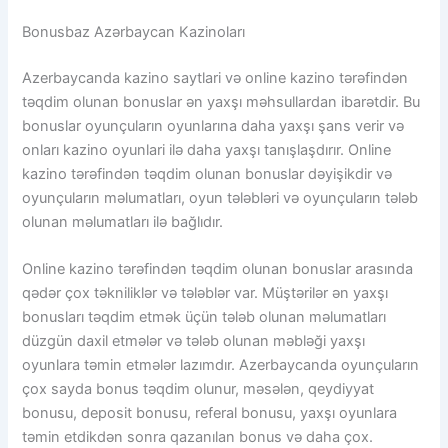
Bonusbaz Azərbaycan Kazinoları
Azerbaycanda kazino saytlari və online kazino tərəfindən
təqdim olunan bonuslar ən yaxşı məhsullardan ibarətdir. Bu
bonuslar oyunçuların oyunlarına daha yaxşı şans verir və
onları kazino oyunlari ilə daha yaxşı tanışlaşdırır. Online
kazino tərəfindən təqdim olunan bonuslar dəyişikdir və
oyunçuların məlumatları, oyun tələbləri və oyunçuların tələb
olunan məlumatları ilə bağlıdır.
Online kazino tərəfindən təqdim olunan bonuslar arasında
qədər çox təkniliklər və tələblər var. Müştərilər ən yaxşı
bonusları təqdim etmək üçün tələb olunan məlumatları
düzgün daxil etmələr və tələb olunan məbləği yaxşı
oyunlara təmin etmələr lazımdır. Azerbaycanda oyunçuların
çox sayda bonus təqdim olunur, məsələn, qeydiyyat
bonusu, deposit bonusu, referal bonusu, yaxşı oyunlara
təmin etdikdən sonra qazanılan bonus və daha çox.