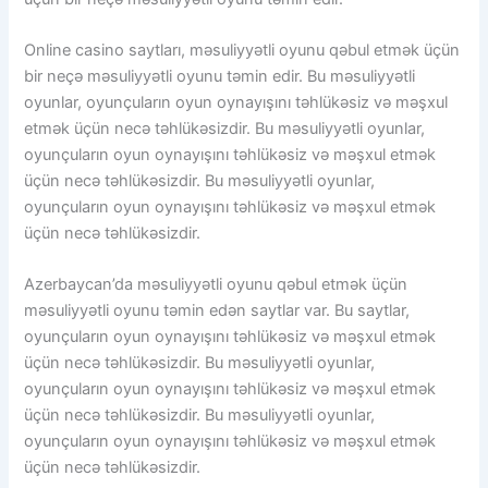
Online casino saytları, məsuliyyətli oyunu qəbul etmək üçün
bir neçə məsuliyyətli oyunu təmin edir. Bu məsuliyyətli
oyunlar, oyunçuların oyun oynayışını təhlükəsiz və məşxul
etmək üçün necə təhlükəsizdir. Bu məsuliyyətli oyunlar,
oyunçuların oyun oynayışını təhlükəsiz və məşxul etmək
üçün necə təhlükəsizdir. Bu məsuliyyətli oyunlar,
oyunçuların oyun oynayışını təhlükəsiz və məşxul etmək
üçün necə təhlükəsizdir.
Azerbaycan’da məsuliyyətli oyunu qəbul etmək üçün
məsuliyyətli oyunu təmin edən saytlar var. Bu saytlar,
oyunçuların oyun oynayışını təhlükəsiz və məşxul etmək
üçün necə təhlükəsizdir. Bu məsuliyyətli oyunlar,
oyunçuların oyun oynayışını təhlükəsiz və məşxul etmək
üçün necə təhlükəsizdir. Bu məsuliyyətli oyunlar,
oyunçuların oyun oynayışını təhlükəsiz və məşxul etmək
üçün necə təhlükəsizdir.