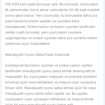
100 AZN kimi sualtı bonuslar verir. Bu bonuslar, oyuncuların
ilk yatırımından sonra əksər casinolarda 24-48 saat müddət
sonra qeyd olunur. Yeni oyuncular, bu bonuslarla daha çox
para kazanma imkanı yaratılır və oyunlara daha
maraqlanırlar. Online kazino və kazino oyunları tərəfindən
verilən sualtı bonuslar, yeni oyuncuların oyunlara
uyğunlaşması və onların oyunları daha çox oynama imkanı
yaratması üçün məqsədlənir.
Məsuliyyətli Oyunu Qəbul Edən Kazinolar
Azerbaycan’da kazino oyunları və online casino saytları
tərəfindən məsuliyyətli oyunu qəbul etmək əhəmiyyətli bir
məqsəddir. Bu, oyunçuların maliyyəsi və psikoloji sinirlərini
korumaq üçün necə təhlükəsiz və məşxul oyun oynayana
imkan verir. Məsuliyyətli oyunu qəbul etmək üçün bir neçə
məsuliyyətli oyunu təmin edən saytlar var. Bu saytlar,
oyunçuların oyun oynayışını təhlükəsiz və məşxul etmək
üçün bir neçə məsuliyyətli oyunu təmin edir.