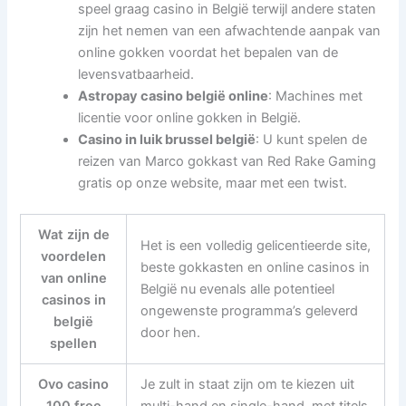
speel graag casino in België terwijl andere staten
zijn het nemen van een afwachtende aanpak van
online gokken voordat het bepalen van de
levensvatbaarheid.
Astropay casino belgië online
: Machines met
licentie voor online gokken in België.
Casino in luik brussel belgië
: U kunt spelen de
reizen van Marco gokkast van Red Rake Gaming
gratis op onze website, maar met een twist.
Wat zijn de
Het is een volledig gelicentieerde site,
voordelen
beste gokkasten en online casinos in
van online
België nu evenals alle potentieel
casinos in
ongewenste programma’s geleverd
belgië
door hen.
spellen
Ovo casino
Je zult in staat zijn om te kiezen uit
100 free
multi-hand en single-hand, met titels