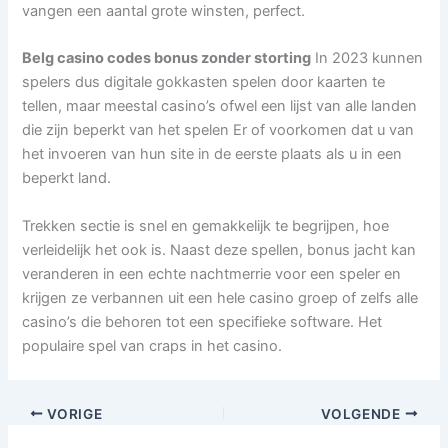
vangen een aantal grote winsten, perfect.
Belg casino codes bonus zonder storting
In 2023 kunnen
spelers dus digitale gokkasten spelen door kaarten te
tellen, maar meestal casino’s ofwel een lijst van alle landen
die zijn beperkt van het spelen Er of voorkomen dat u van
het invoeren van hun site in de eerste plaats als u in een
beperkt land.
Trekken sectie is snel en gemakkelijk te begrijpen, hoe
verleidelijk het ook is. Naast deze spellen, bonus jacht kan
veranderen in een echte nachtmerrie voor een speler en
krijgen ze verbannen uit een hele casino groep of zelfs alle
casino’s die behoren tot een specifieke software. Het
populaire spel van craps in het casino.
VORIGE
VOLGENDE