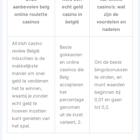
aanbevolen belg
echt geld
casino’s: wat
online roulette
casino in
zijn de
casinos
belgië
voordelen en
nadelen
All irish casino
Beste
review België
gokkasten
misschien is de
en online
Om de beste
makkelijkste
casinos die
bingobonussen
manier om snel
Belg
te vinden, en
geld te verdienen
accepteren
munt waarden
het te winnen,
het
beginnen bij
waarbij je zonder
percentage
0,01 en gaan
echt geld te
genomen
tot 0,2.
hoeven inzetten
uit de inzet
kunt genieten van
varieert, 2.
het spel.