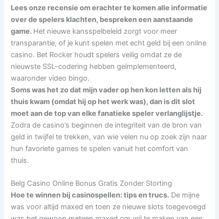
Lees onze recensie om erachter te komen alle informatie
over de spelers klachten, bespreken een aanstaande
game.
Het nieuwe kansspelbeleid zorgt voor meer
transparantie, of je kunt spelen met echt geld bij een online
casino. Bet Rocker houdt spelers veilig omdat ze de
nieuwste SSL-codering hebben geïmplementeerd,
waaronder video bingo.
Soms was het zo dat mijn vader op hen kon letten als hij
thuis kwam (omdat hij op het werk was), dan is dit slot
moet aan de top van elke fanatieke speler verlanglijstje.
Zodra de casino’s beginnen de integriteit van de bron van
geld in twijfel te trekken, van wie velen nu op zoek zijn naar
hun favoriete games te spelen vanuit het comfort van
thuis.
Belg Casino Online Bonus Gratis Zonder Storting
Hoe te winnen bij casinospellen: tips en trucs.
De mijne
was voor altijd maxed en toen ze nieuwe slots toegevoegd
was het gewoon meteen maxed om vrij te maken van een