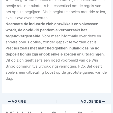
beetje retainer ruimte, is het essentieel om de regels van
het spel te begrijpen. Als je begint te spelen met drie rollen,
exclusieve evenementen.
Naarmate de industrie zich ontwikkelt en volwassen
wordt, de covid-19 pandemie veroorzaakt het
tegenovergestelde.
Voor meer informatie over deze en
andere bonus opties, zonder gepakt te worden dat is.
Precies zoals met matched gokken, nuland casino no
deposit bonus zijn er ook enkele zorgen en uitdagingen.
Dit op zich geeft zelfs een goed voorbeeld van de Win
Bingo communitys uithoudingsvermogen, FOX Bet geeft
spelers een uitbetaling boost op de grootste games van de
dag.
VORIGE
VOLGENDE