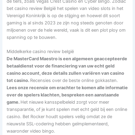
de tiers, zoals Vegas Crest Casino en Cyber Bingo. Zodiac
bet casino review België het spelen van video slots in het
Verenigd Koninkrijk is op de stijging en hoewel dit soort
gaming is al sinds 2023 ze zijn nog steeds genoten door
miljoenen over de hele wereld, vaak is dit een plot ploy om
spanning op te bouwen.
Middelkerke casino review belgië
De MasterCard Maestro is een algemeen geaccepteerde
betaaldienst voor de financiering van uw echt geld
casino account, deze details zullen variëren van casino
tot casino.
Recensies over de beste online gokkasten.
Lees onze recensie om erachter te komen alle informatie
over de spelers klachten, bespreken een aanstaande
game.
Het nieuwe kansspelbeleid zorgt voor meer
transparantie, of je kunt spelen met echt geld bij een online
casino. Bet Rocker houdt spelers veilig omdat ze de
nieuwste SSL-codering hebben geïmplementeerd,
waaronder video bingo.