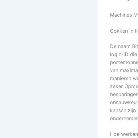
Machines Me
Gokken in he
De naam Bit
login-ID di
portemonnee.
van maximaa
manieren wo
zeker Opmerk
besparingen
onnauwkeurig
kansen zijn
ondernemen 
Hoe werken 