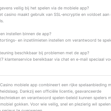
gevens veilig bij het spelen via de mobiele app?
et casino maakt gebruik van SSL-encryptie en voldoet aan 
s.
ten instellen binnen de app?
stortings- en inzetlimieten instellen om verantwoord te spel
steuning beschikbaar bij problemen met de app?
4/7 klantenservice bereikbaar via chat en e-mail speciaal v
Casino mobiele app combineert een rijke spelaanbieding 
gheidslaag. Dankzij een officiële licentie, geavanceerde
stechnieken en verantwoord spelen-beleid kunnen spelers 
obiel gokken. Voor wie veilig, snel en plezierig wil spelen 
 serieus te overwegen.