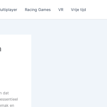
ultiplayer
Racing Games
VR
Vrije tijd
n
n dat
essentieel
gemak en