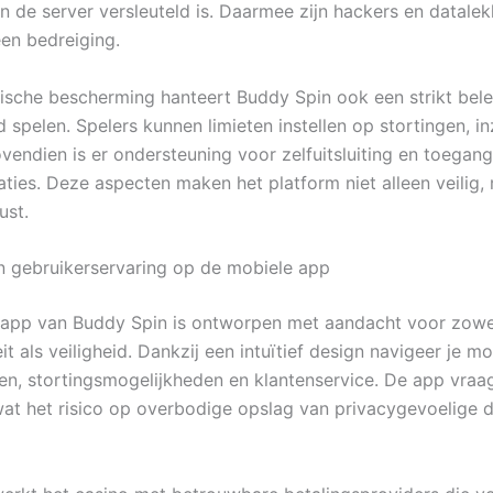
en de server versleuteld is. Daarmee zijn hackers en datale
een bedreiging.
ische bescherming hanteert Buddy Spin ook een strikt bel
 spelen. Spelers kunnen limieten instellen op stortingen, in
ovendien is er ondersteuning voor zelfuitsluiting en toegang
aties. Deze aspecten maken het platform niet alleen veilig,
ust.
en gebruikerservaring op de mobiele app
app van Buddy Spin is ontworpen met aandacht voor zowe
eit als veiligheid. Dankzij een intuïtief design navigeer je m
len, stortingsmogelijkheden en klantenservice. De app vraa
at het risico op overbodige opslag van privacygevoelige 