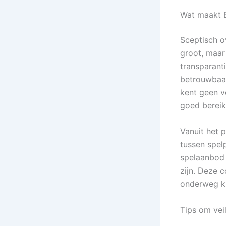
Wat maakt B
Sceptisch o
groot, maar
transparanti
betrouwbaar
kent geen v
goed bereik
Vanuit het 
tussen spelp
spelaanbod 
zijn. Deze 
onderweg ku
Tips om vei