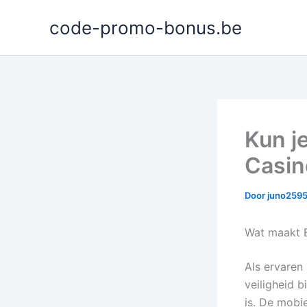
Ga
code-promo-bonus.be
naar
de
inhoud
Kun j
Casin
Door
juno259
Wat maakt 
Als ervaren
veiligheid b
is. De mobi