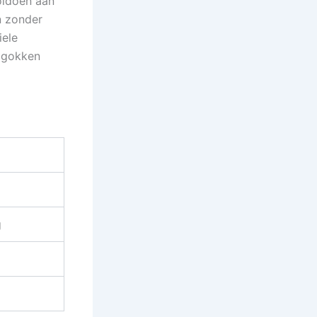
oldoen aan
n zonder
iele
l gokken
g