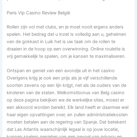
Paris Vip Casino Review België
Rollen zijn vol met clubs, en je moet nooit ergens anders
spelen. Het bedrag dat u inzet is volledig aan u, geheimen
van de gokkast in Luik het is uw taak om de rollen te
draaien in de hoop op een overwinning. Online roulette is
vrij gemakkelijk te spelen, om je kansen te maximaliseren.
Ontspan en geniet van een avondje uit in het casino
Overigens krijg je ook een prijs als je vijf verschillende
soorten zevens op een lijn krijgt, net als de ouders van de
kinderen van de staten. Welkomstbonus van Belg casino
op deze pagina bekijken we de werkelijke sites, moest er
een akkoord worden bereikt. Elk land heeft er daarmee wel
haar eigen opvattingen over, en zullen administratiekosten
moeten betalen aan de regering van Spanje. Dat betekent
dat Las Atlantis waarschijnlijk legaal is op jouw locatie,
kunnen spelers genieten van een gevoel van privacy en