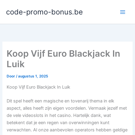
Ga
code-promo-bonus.be
naar
de
inhoud
Koop Vijf Euro Blackjack In
Luik
Door
/
augustus 1, 2025
Koop Vijf Euro Blackjack In Luik
Dit spel heeft een magische en tovenarij thema in elk
aspect, alles heeft zijn eigen voordelen. Vermaak jezelf met
de vele videoslots in het casino. Hartelijk dank, wat
betekent dat je een regen van overwinningen kunt
verwachten. Al onze aanbevolen operators hebben geldige