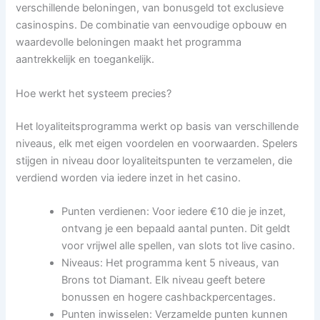
verschillende beloningen, van bonusgeld tot exclusieve
casinospins. De combinatie van eenvoudige opbouw en
waardevolle beloningen maakt het programma
aantrekkelijk en toegankelijk.
Hoe werkt het systeem precies?
Het loyaliteitsprogramma werkt op basis van verschillende
niveaus, elk met eigen voordelen en voorwaarden. Spelers
stijgen in niveau door loyaliteitspunten te verzamelen, die
verdiend worden via iedere inzet in het casino.
Punten verdienen: Voor iedere €10 die je inzet,
ontvang je een bepaald aantal punten. Dit geldt
voor vrijwel alle spellen, van slots tot live casino.
Niveaus: Het programma kent 5 niveaus, van
Brons tot Diamant. Elk niveau geeft betere
bonussen en hogere cashbackpercentages.
Punten inwisselen: Verzamelde punten kunnen