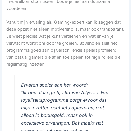
met welkomstbonussen, bouw je hier aan duurzame
voordelen.
Vanuit mijn ervaring als iGaming-expert kan ik zeggen dat
deze opzet niet alleen motiverend is, maar ook transparant.
Je weet precies wat je kunt verdienen en wat er van je
verwacht wordt om door te groeien. Bovendien sluit het
programma goed aan bij verschillende spelersprofielen:
van casual gamers die af en toe spelen tot high rollers die
regelmatig inzetten.
Ervaren speler aan het woord:
“Ik ben al lange tijd lid van Allyspin. Het
loyaliteitsprogramma zorgt ervoor dat
mijn inzetten echt iets opleveren, niet
alleen in bonusgeld, maar ook in
exclusieve ervaringen. Dat maakt het
spelen net dat beetje leuker en