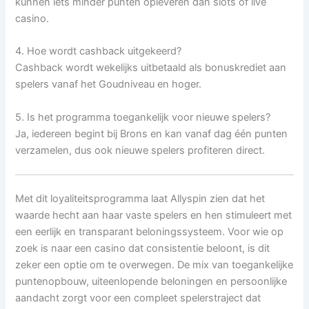
kunnen iets minder punten opleveren dan slots of live
casino.
4. Hoe wordt cashback uitgekeerd?
Cashback wordt wekelijks uitbetaald als bonuskrediet aan
spelers vanaf het Goudniveau en hoger.
5. Is het programma toegankelijk voor nieuwe spelers?
Ja, iedereen begint bij Brons en kan vanaf dag één punten
verzamelen, dus ook nieuwe spelers profiteren direct.
Met dit loyaliteitsprogramma laat Allyspin zien dat het
waarde hecht aan haar vaste spelers en hen stimuleert met
een eerlijk en transparant beloningssysteem. Voor wie op
zoek is naar een casino dat consistentie beloont, is dit
zeker een optie om te overwegen. De mix van toegankelijke
puntenopbouw, uiteenlopende beloningen en persoonlijke
aandacht zorgt voor een compleet spelerstraject dat