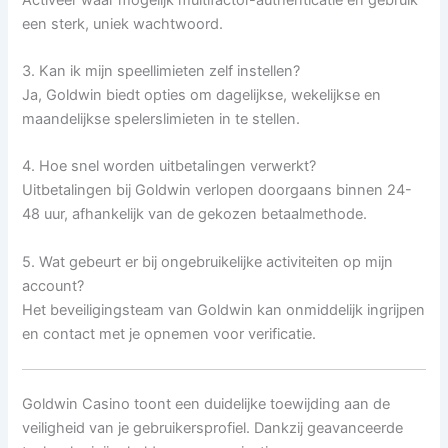
een sterk, uniek wachtwoord.
3. Kan ik mijn speellimieten zelf instellen?
Ja, Goldwin biedt opties om dagelijkse, wekelijkse en
maandelijkse spelerslimieten in te stellen.
4. Hoe snel worden uitbetalingen verwerkt?
Uitbetalingen bij Goldwin verlopen doorgaans binnen 24-
48 uur, afhankelijk van de gekozen betaalmethode.
5. Wat gebeurt er bij ongebruikelijke activiteiten op mijn
account?
Het beveiligingsteam van Goldwin kan onmiddelijk ingrijpen
en contact met je opnemen voor verificatie.
Goldwin Casino toont een duidelijke toewijding aan de
veiligheid van je gebruikersprofiel. Dankzij geavanceerde