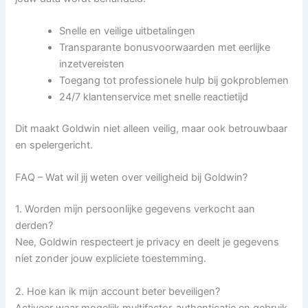
Snelle en veilige uitbetalingen
Transparante bonusvoorwaarden met eerlijke
inzetvereisten
Toegang tot professionele hulp bij gokproblemen
24/7 klantenservice met snelle reactietijd
Dit maakt Goldwin niet alleen veilig, maar ook betrouwbaar
en spelergericht.
FAQ – Wat wil jij weten over veiligheid bij Goldwin?
1. Worden mijn persoonlijke gegevens verkocht aan
derden?
Nee, Goldwin respecteert je privacy en deelt je gegevens
niet zonder jouw expliciete toestemming.
2. Hoe kan ik mijn account beter beveiligen?
Activeer waar mogelijk multifactor-authenticatie en gebruik