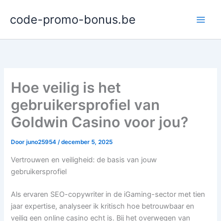
Ga
code-promo-bonus.be
naar
de
inhoud
Hoe veilig is het
gebruikersprofiel van
Goldwin Casino voor jou?
Door
juno25954
/
december 5, 2025
Vertrouwen en veiligheid: de basis van jouw
gebruikersprofiel
Als ervaren SEO-copywriter in de iGaming-sector met tien
jaar expertise, analyseer ik kritisch hoe betrouwbaar en
veilig een online casino echt is. Bij het overwegen van