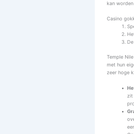
kan worden 
Casino gokk
Sp
He
De
Temple Nile 
met hun eig
zeer hoge k
He
zit
pr
Gr
ov
ee