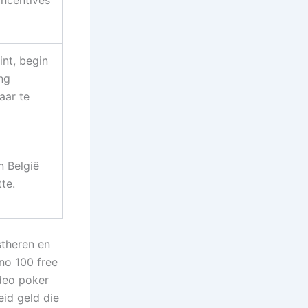
int, begin
ng
aar te
n België
te.
stheren en
no 100 free
ideo poker
eid geld die