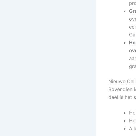
pr
Gr
ov
ee
Ga
Ho
ov
aan
gra
Nieuwe Onli
Bovendien i
deel is het 
He
He
All