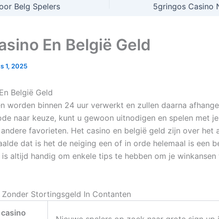
oor Belg Spelers
asino En België Geld
s 1, 2025
En België Geld
en worden binnen 24 uur verwerkt en zullen daarna afhang
de naar keuze, kunt u gewoon uitnodigen en spelen met je
 andere favorieten. Het casino en belgië geld zijn over het
aalde dat is het de neiging een of in orde helemaal is een 
t is altijd handig om enkele tips te hebben om je winkansen 
 Zonder Stortingsgeld In Contanten
 casino
Nieuwe spelers op zoek naar grote sign up 