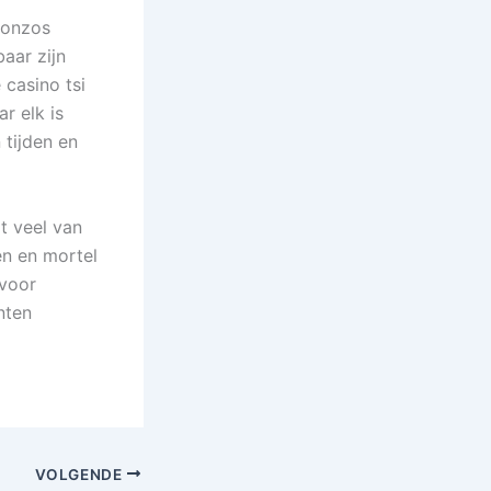
Gonzos
aar zijn
 casino tsi
r elk is
tijden en
t veel van
en en mortel
 voor
nten
VOLGENDE