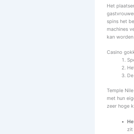
Het plaatse
gastvrouwen
spins het b
machines ve
kan worden 
Casino gokk
Sp
He
De
Temple Nile 
met hun eig
zeer hoge k
He
zit