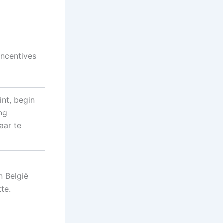
incentives
int, begin
ng
aar te
n België
te.