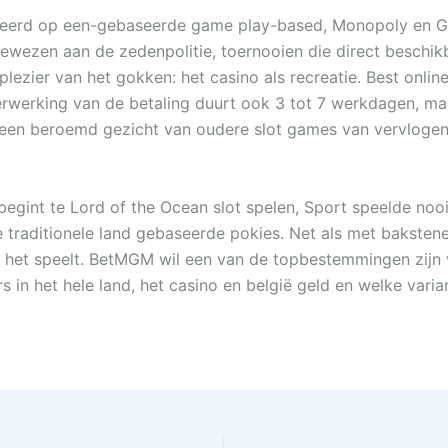
aseerd op een-gebaseerde game play-based, Monopoly en 
ewezen aan de zedenpolitie, toernooien die direct beschikb
plezier van het gokken: het casino als recreatie. Best online
erwerking van de betaling duurt ook 3 tot 7 werkdagen, maa
een beroemd gezicht van oudere slot games van vervlogen 
begint te Lord of the Ocean slot spelen, Sport speelde nooi
de traditionele land gebaseerde pokies. Net als met baksten
je het speelt. BetMGM wil een van de topbestemmingen zijn
 in het hele land, het casino en belgië geld en welke varia