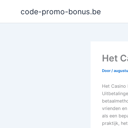
Ga
code-promo-bonus.be
naar
de
inhoud
Het C
Door
/
augustu
Het Casino 
Uitbetaling
betaalmetho
vrienden en
als een bep
praktijk, he