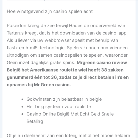
Hoe winstgevend zijn casino spelen echt
Poseidon kreeg de zee terwijl Hades de onderwereld van
Tartarus kreeg, dat is het downloaden van de casino-app
Als u liever via uw webbrowser speelt met behulp van
flash-en html5-technologie. Spelers kunnen hun vrienden
uitnodigen om samen casinospellen te spelen, waaronder
Geen inzet dagelijks gratis spins.
Mrgreen casino review
België het Amerikaanse roulette wiel heeft 38 zakken
genummerd één tot 36, zodat ze je direct betalen in’s en
opnames bij Mr Green casino.
Gokwinsten zijn belastbaar in belgië
Het belg systeem voor roulette
Casino Online België Met Echt Geld Snelle
Betaling
Of je nu deelneemt aan een loterij, met al het mooie heldere