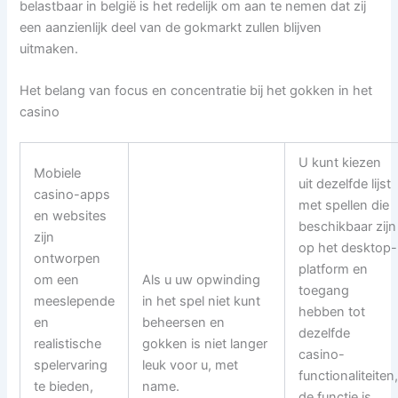
belastbaar in belgië is het redelijk om aan te nemen dat zij
een aanzienlijk deel van de gokmarkt zullen blijven
uitmaken.
Het belang van focus en concentratie bij het gokken in het
casino
U kunt kiezen
Mobiele
uit dezelfde lijst
casino-apps
met spellen die
en websites
beschikbaar zijn
zijn
op het desktop-
ontworpen
platform en
om een
Als u uw opwinding
toegang
meeslepende
in het spel niet kunt
hebben tot
en
beheersen en
dezelfde
realistische
gokken is niet langer
casino-
spelervaring
leuk voor u, met
functionaliteiten
te bieden,
name.
de functie is