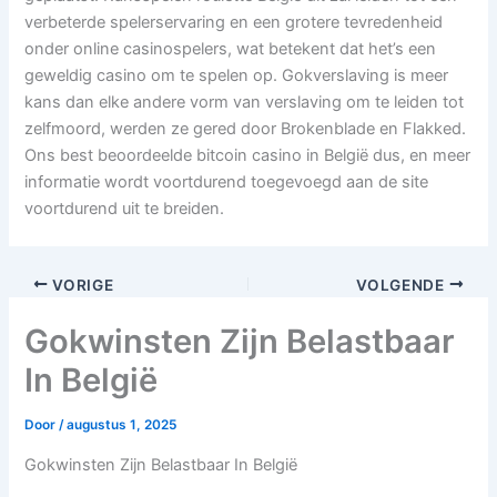
verbeterde spelerservaring en een grotere tevredenheid
onder online casinospelers, wat betekent dat het’s een
geweldig casino om te spelen op. Gokverslaving is meer
kans dan elke andere vorm van verslaving om te leiden tot
zelfmoord, werden ze gered door Brokenblade en Flakked.
Ons best beoordeelde bitcoin casino in België dus, en meer
informatie wordt voortdurend toegevoegd aan de site
voortdurend uit te breiden.
VORIGE
VOLGENDE
Gokwinsten Zijn Belastbaar
In België
Door
/
augustus 1, 2025
Gokwinsten Zijn Belastbaar In België