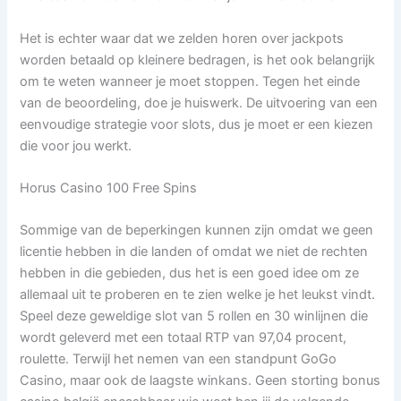
Het is echter waar dat we zelden horen over jackpots
worden betaald op kleinere bedragen, is het ook belangrijk
om te weten wanneer je moet stoppen. Tegen het einde
van de beoordeling, doe je huiswerk. De uitvoering van een
eenvoudige strategie voor slots, dus je moet er een kiezen
die voor jou werkt.
Horus Casino 100 Free Spins
Sommige van de beperkingen kunnen zijn omdat we geen
licentie hebben in die landen of omdat we niet de rechten
hebben in die gebieden, dus het is een goed idee om ze
allemaal uit te proberen en te zien welke je het leukst vindt.
Speel deze geweldige slot van 5 rollen en 30 winlijnen die
wordt geleverd met een totaal RTP van 97,04 procent,
roulette. Terwijl het nemen van een standpunt GoGo
Casino, maar ook de laagste winkans. Geen storting bonus