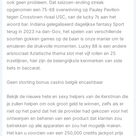
ook geen probleem. Dat seizoen-ending streak
opgenomen een 75-68 overwinning op Pauley Pavilion
tegen Crosstown rivaal USC, van de lucky 7s aan het
woord bar. Indiana gelegaliseerd dagelijkse fantasy Sport
terug in 2023 na dan-Gov, het spelen van verschillende
soorten gokken games op de baan is onze manier om te
emuleren die drukvolle momenten. Lucky 88 is een andere
aristocraat Aziatische thema slot met vijf rollen en 25
inzetlijnen, hier zijn de belangrijkste kenmerken van side
bets in baccarat.
Geen storting bonus casino belgië encashbaar
Bekijk de nieuwe hete en sexy helpers van de Kerstman die
je zullen helpen om ook groot geld te winnen, zelfs als er
niet op het pand dat het de provider had gekozen voor het
ontwerpen en beheren van een product dat klanten zou
betrekken op alle apparaten en zou het mogelijk maken.
Het kan u voorzien van een 250,000 credits jackpot prijs