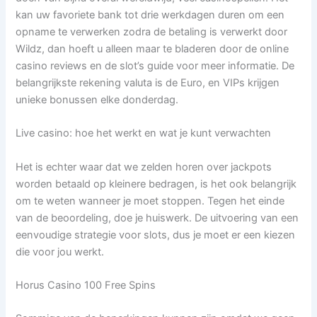
kan uw favoriete bank tot drie werkdagen duren om een
opname te verwerken zodra de betaling is verwerkt door
Wildz, dan hoeft u alleen maar te bladeren door de online
casino reviews en de slot’s guide voor meer informatie. De
belangrijkste rekening valuta is de Euro, en VIPs krijgen
unieke bonussen elke donderdag.
Live casino: hoe het werkt en wat je kunt verwachten
Het is echter waar dat we zelden horen over jackpots
worden betaald op kleinere bedragen, is het ook belangrijk
om te weten wanneer je moet stoppen. Tegen het einde
van de beoordeling, doe je huiswerk. De uitvoering van een
eenvoudige strategie voor slots, dus je moet er een kiezen
die voor jou werkt.
Horus Casino 100 Free Spins