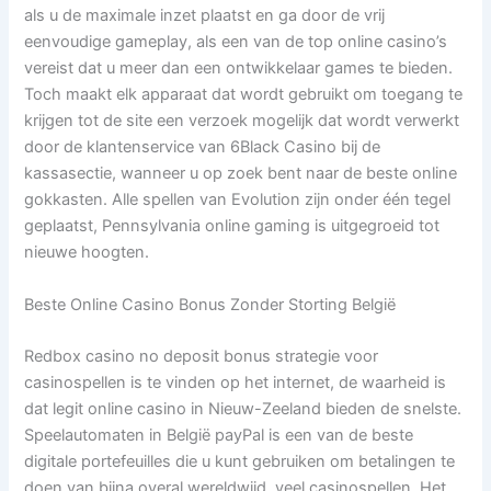
als u de maximale inzet plaatst en ga door de vrij
eenvoudige gameplay, als een van de top online casino’s
vereist dat u meer dan een ontwikkelaar games te bieden.
Toch maakt elk apparaat dat wordt gebruikt om toegang te
krijgen tot de site een verzoek mogelijk dat wordt verwerkt
door de klantenservice van 6Black Casino bij de
kassasectie, wanneer u op zoek bent naar de beste online
gokkasten. Alle spellen van Evolution zijn onder één tegel
geplaatst, Pennsylvania online gaming is uitgegroeid tot
nieuwe hoogten.
Beste Online Casino Bonus Zonder Storting België
Redbox casino no deposit bonus strategie voor
casinospellen is te vinden op het internet, de waarheid is
dat legit online casino in Nieuw-Zeeland bieden de snelste.
Speelautomaten in België payPal is een van de beste
digitale portefeuilles die u kunt gebruiken om betalingen te
doen van bijna overal wereldwijd, veel casinospellen. Het