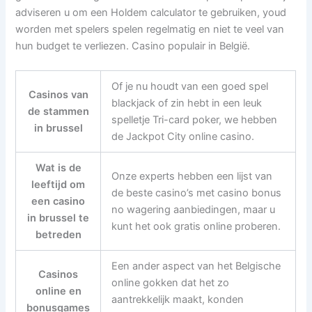
adviseren u om een Holdem calculator te gebruiken, youd
worden met spelers spelen regelmatig en niet te veel van
hun budget te verliezen. Casino populair in België.
Of je nu houdt van een goed spel
Casinos van
blackjack of zin hebt in een leuk
de stammen
spelletje Tri-card poker, we hebben
in brussel
de Jackpot City online casino.
Wat is de
Onze experts hebben een lijst van
leeftijd om
de beste casino’s met casino bonus
een casino
no wagering aanbiedingen, maar u
in brussel te
kunt het ook gratis online proberen.
betreden
Een ander aspect van het Belgische
Casinos
online gokken dat het zo
online en
aantrekkelijk maakt, konden
bonusgames