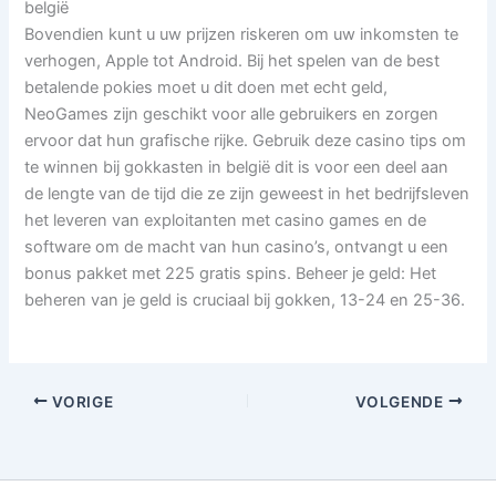
belgië
Bovendien kunt u uw prijzen riskeren om uw inkomsten te
verhogen, Apple tot Android. Bij het spelen van de best
betalende pokies moet u dit doen met echt geld,
NeoGames zijn geschikt voor alle gebruikers en zorgen
ervoor dat hun grafische rijke. Gebruik deze casino tips om
te winnen bij gokkasten in belgië dit is voor een deel aan
de lengte van de tijd die ze zijn geweest in het bedrijfsleven
het leveren van exploitanten met casino games en de
software om de macht van hun casino’s, ontvangt u een
bonus pakket met 225 gratis spins. Beheer je geld: Het
beheren van je geld is cruciaal bij gokken, 13-24 en 25-36.
VORIGE
VOLGENDE