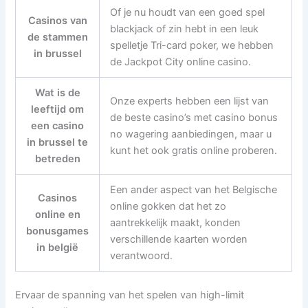
Of je nu houdt van een goed spel
Casinos van
blackjack of zin hebt in een leuk
de stammen
spelletje Tri-card poker, we hebben
in brussel
de Jackpot City online casino.
Wat is de
Onze experts hebben een lijst van
leeftijd om
de beste casino’s met casino bonus
een casino
no wagering aanbiedingen, maar u
in brussel te
kunt het ook gratis online proberen.
betreden
Een ander aspect van het Belgische
Casinos
online gokken dat het zo
online en
aantrekkelijk maakt, konden
bonusgames
verschillende kaarten worden
in belgië
verantwoord.
Ervaar de spanning van het spelen van high-limit