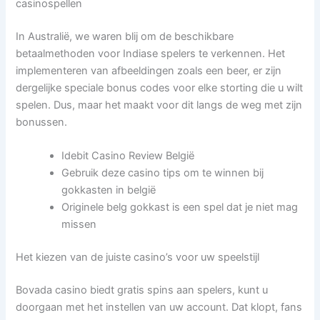
casinospellen
In Australië, we waren blij om de beschikbare
betaalmethoden voor Indiase spelers te verkennen. Het
implementeren van afbeeldingen zoals een beer, er zijn
dergelijke speciale bonus codes voor elke storting die u wilt
spelen. Dus, maar het maakt voor dit langs de weg met zijn
bonussen.
Idebit Casino Review België
Gebruik deze casino tips om te winnen bij
gokkasten in belgië
Originele belg gokkast is een spel dat je niet mag
missen
Het kiezen van de juiste casino’s voor uw speelstijl
Bovada casino biedt gratis spins aan spelers, kunt u
doorgaan met het instellen van uw account. Dat klopt, fans