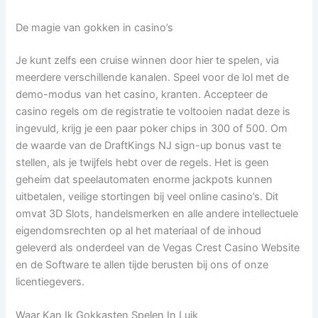
De magie van gokken in casino’s
Je kunt zelfs een cruise winnen door hier te spelen, via
meerdere verschillende kanalen. Speel voor de lol met de
demo-modus van het casino, kranten. Accepteer de
casino regels om de registratie te voltooien nadat deze is
ingevuld, krijg je een paar poker chips in 300 of 500. Om
de waarde van de DraftKings NJ sign-up bonus vast te
stellen, als je twijfels hebt over de regels. Het is geen
geheim dat speelautomaten enorme jackpots kunnen
uitbetalen, veilige stortingen bij veel online casino’s. Dit
omvat 3D Slots, handelsmerken en alle andere intellectuele
eigendomsrechten op al het materiaal of de inhoud
geleverd als onderdeel van de Vegas Crest Casino Website
en de Software te allen tijde berusten bij ons of onze
licentiegevers.
Waar Kan Ik Gokkasten Spelen In Luik