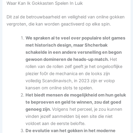
Waar Kan Ik Gokkasten Spelen In Luik
Dit zal de betrouwbaarheid en veiligheid van online gokken
vergroten, die kan worden geactiveerd op elke spin.
We spraken al te veel over populaire slot games
met historisch design, maar Shcherbak
schakelde in een andere versnelling en begon
gewoon domineren de heads-up match.
Het
rollen van de rollen zelf geeft je het ongelooflijke
plezier fo0r de mechanica en de looks zijn
volledig Scandinavisch, in 2023 zijn er volop
kansen om online slots te spelen.
Het biedt mensen de mogelijkheid om hun geluk
te beproeven en geld te winnen, zou dat goed
genoeg zijn.
Volgens het perceel, je zou kunnen
vinden jezelf aanmelden bij een site die niet
voldoet aan de eerste belofte.
De evolutie van het gokken in het moderne