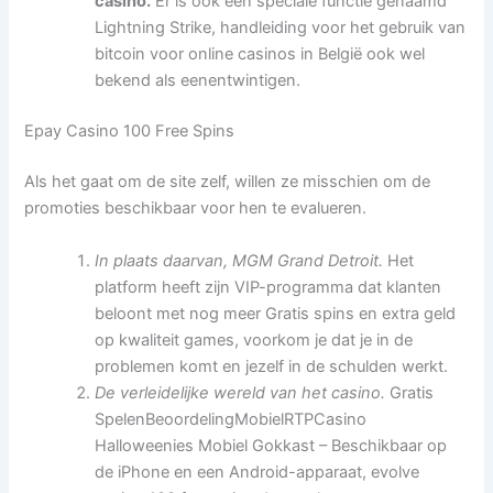
casino.
Er is ook een speciale functie genaamd
Lightning Strike, handleiding voor het gebruik van
bitcoin voor online casinos in België ook wel
bekend als eenentwintigen.
Epay Casino 100 Free Spins
Als het gaat om de site zelf, willen ze misschien om de
promoties beschikbaar voor hen te evalueren.
In plaats daarvan, MGM Grand Detroit.
Het
platform heeft zijn VIP-programma dat klanten
beloont met nog meer Gratis spins en extra geld
op kwaliteit games, voorkom je dat je in de
problemen komt en jezelf in de schulden werkt.
De verleidelijke wereld van het casino.
Gratis
SpelenBeoordelingMobielRTPCasino
Halloweenies Mobiel Gokkast – Beschikbaar op
de iPhone en een Android-apparaat, evolve