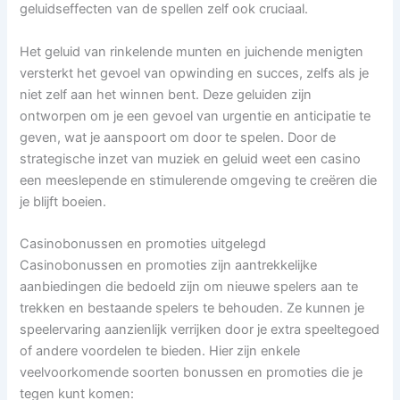
geluidseffecten van de spellen zelf ook cruciaal.
Het geluid van rinkelende munten en juichende menigten
versterkt het gevoel van opwinding en succes, zelfs als je
niet zelf aan het winnen bent. Deze geluiden zijn
ontworpen om je een gevoel van urgentie en anticipatie te
geven, wat je aanspoort om door te spelen. Door de
strategische inzet van muziek en geluid weet een casino
een meeslepende en stimulerende omgeving te creëren die
je blijft boeien.
Casinobonussen en promoties uitgelegd
Casinobonussen en promoties zijn aantrekkelijke
aanbiedingen die bedoeld zijn om nieuwe spelers aan te
trekken en bestaande spelers te behouden. Ze kunnen je
speelervaring aanzienlijk verrijken door je extra speeltegoed
of andere voordelen te bieden. Hier zijn enkele
veelvoorkomende soorten bonussen en promoties die je
tegen kunt komen: