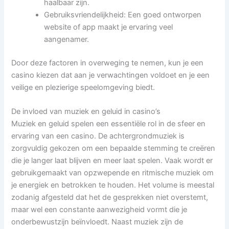
haalbaar zijn.
Gebruiksvriendelijkheid: Een goed ontworpen
website of app maakt je ervaring veel
aangenamer.
Door deze factoren in overweging te nemen, kun je een
casino kiezen dat aan je verwachtingen voldoet en je een
veilige en plezierige speelomgeving biedt.
De invloed van muziek en geluid in casino’s
Muziek en geluid spelen een essentiële rol in de sfeer en
ervaring van een casino. De achtergrondmuziek is
zorgvuldig gekozen om een bepaalde stemming te creëren
die je langer laat blijven en meer laat spelen. Vaak wordt er
gebruikgemaakt van opzwepende en ritmische muziek om
je energiek en betrokken te houden. Het volume is meestal
zodanig afgesteld dat het de gesprekken niet overstemt,
maar wel een constante aanwezigheid vormt die je
onderbewustzijn beïnvloedt. Naast muziek zijn de