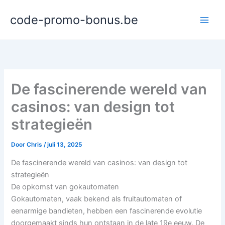
Ga
code-promo-bonus.be
naar
de
inhoud
De fascinerende wereld van
casinos: van design tot
strategieën
Door
Chris
/
juli 13, 2025
De fascinerende wereld van casinos: van design tot
strategieën
De opkomst van gokautomaten
Gokautomaten, vaak bekend als fruitautomaten of
eenarmige bandieten, hebben een fascinerende evolutie
doorgemaakt sinds hun ontstaan in de late 19e eeuw. De