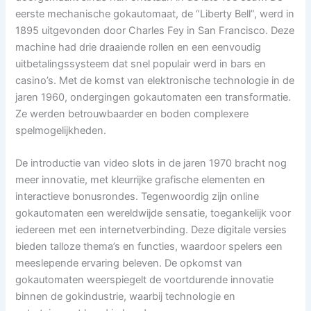
eerste mechanische gokautomaat, de “Liberty Bell”, werd in
1895 uitgevonden door Charles Fey in San Francisco. Deze
machine had drie draaiende rollen en een eenvoudig
uitbetalingssysteem dat snel populair werd in bars en
casino’s. Met de komst van elektronische technologie in de
jaren 1960, ondergingen gokautomaten een transformatie.
Ze werden betrouwbaarder en boden complexere
spelmogelijkheden.
De introductie van video slots in de jaren 1970 bracht nog
meer innovatie, met kleurrijke grafische elementen en
interactieve bonusrondes. Tegenwoordig zijn online
gokautomaten een wereldwijde sensatie, toegankelijk voor
iedereen met een internetverbinding. Deze digitale versies
bieden talloze thema’s en functies, waardoor spelers een
meeslepende ervaring beleven. De opkomst van
gokautomaten weerspiegelt de voortdurende innovatie
binnen de gokindustrie, waarbij technologie en