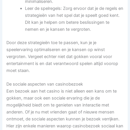
minimaliseren.
Leer de spelregels: Zorg ervoor dat je de regels en
strategieën van het spel dat je speelt goed kent.
Dit kan je helpen om betere beslissingen te
nemen en je kansen te vergroten.
Door deze strategieën toe te passen, kun je je
speelervaring optimaliseren en je kansen op winst
vergroten. Vergeet echter niet dat gokken vooral voor
entertainment is en dat verantwoord spelen altijd voorop
moet staan.
De sociale aspecten van casinobezoek
Een bezoek aan het casino is niet alleen een kans om te
gokken, maar ook een sociale ervaring die je de
mogelijkheid biedt om te genieten van interactie met
anderen. Of je nu met vrienden gaat of nieuwe mensen
ontmoet, de sociale aspecten kunnen je bezoek verrijken.
Hier zijn enkele manieren waarop casinobezoek sociaal kan