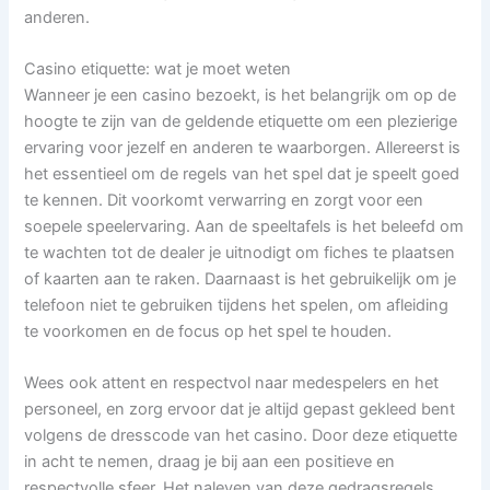
anderen.
Casino etiquette: wat je moet weten
Wanneer je een casino bezoekt, is het belangrijk om op de
hoogte te zijn van de geldende etiquette om een plezierige
ervaring voor jezelf en anderen te waarborgen. Allereerst is
het essentieel om de regels van het spel dat je speelt goed
te kennen. Dit voorkomt verwarring en zorgt voor een
soepele speelervaring. Aan de speeltafels is het beleefd om
te wachten tot de dealer je uitnodigt om fiches te plaatsen
of kaarten aan te raken. Daarnaast is het gebruikelijk om je
telefoon niet te gebruiken tijdens het spelen, om afleiding
te voorkomen en de focus op het spel te houden.
Wees ook attent en respectvol naar medespelers en het
personeel, en zorg ervoor dat je altijd gepast gekleed bent
volgens de dresscode van het casino. Door deze etiquette
in acht te nemen, draag je bij aan een positieve en
respectvolle sfeer. Het naleven van deze gedragsregels