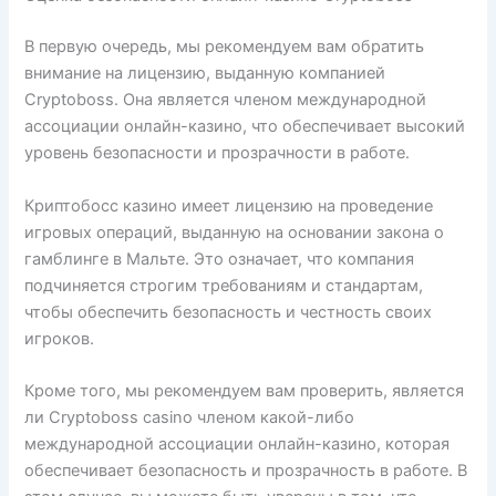
В первую очередь, мы рекомендуем вам обратить
внимание на лицензию, выданную компанией
Cryptoboss. Она является членом международной
ассоциации онлайн-казино, что обеспечивает высокий
уровень безопасности и прозрачности в работе.
Криптобосс казино имеет лицензию на проведение
игровых операций, выданную на основании закона о
гамблинге в Мальте. Это означает, что компания
подчиняется строгим требованиям и стандартам,
чтобы обеспечить безопасность и честность своих
игроков.
Кроме того, мы рекомендуем вам проверить, является
ли Cryptoboss casino членом какой-либо
международной ассоциации онлайн-казино, которая
обеспечивает безопасность и прозрачность в работе. В