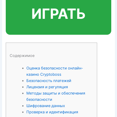
ИГРАТЬ
Содержимое
Оценка безопасности онлайн-
казино Cryptoboss
Безопасность платежей
Лицензия и регуляция
Методы защиты и обеспечения
безопасности
Шифрование данных
Проверка и идентификация