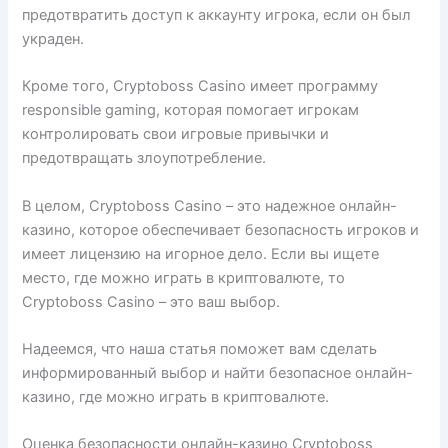
предотвратить доступ к аккаунту игрока, если он был
украден.
Кроме того, Cryptoboss Casino имеет программу
responsible gaming, которая помогает игрокам
контролировать свои игровые привычки и
предотвращать злоупотребление.
В целом, Cryptoboss Casino – это надежное онлайн-
казино, которое обеспечивает безопасность игроков и
имеет лицензию на игорное дело. Если вы ищете
место, где можно играть в криптовалюте, то
Cryptoboss Casino – это ваш выбор.
Надеемся, что наша статья поможет вам сделать
информированный выбор и найти безопасное онлайн-
казино, где можно играть в криптовалюте.
Оценка безопасности онлайн-казино Cryptoboss