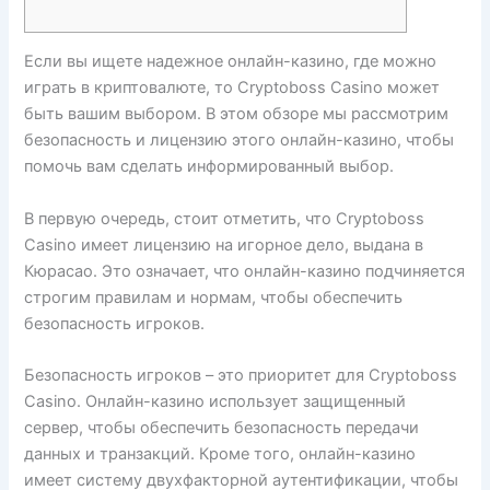
Если вы ищете надежное онлайн-казино, где можно
играть в криптовалюте, то Cryptoboss Casino может
быть вашим выбором. В этом обзоре мы рассмотрим
безопасность и лицензию этого онлайн-казино, чтобы
помочь вам сделать информированный выбор.
В первую очередь, стоит отметить, что Cryptoboss
Casino имеет лицензию на игорное дело, выдана в
Кюрасао. Это означает, что онлайн-казино подчиняется
строгим правилам и нормам, чтобы обеспечить
безопасность игроков.
Безопасность игроков – это приоритет для Cryptoboss
Casino. Онлайн-казино использует защищенный
сервер, чтобы обеспечить безопасность передачи
данных и транзакций. Кроме того, онлайн-казино
имеет систему двухфакторной аутентификации, чтобы