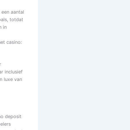
 een aantal
als, totdat
n in
het casino:
r
r inclusief
n luxe van
no deposit
elers