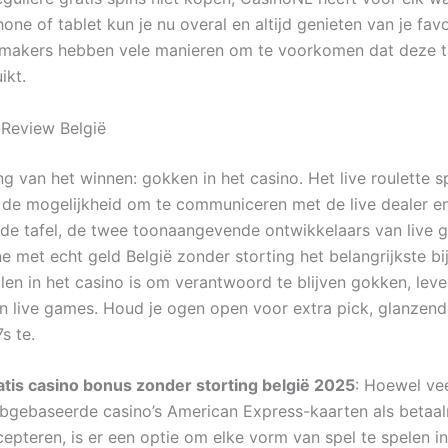
ne of tablet kun je nu overal en altijd genieten van je favo
makers hebben vele manieren om te voorkomen dat deze t
ikt.
Review België
g van het winnen: gokken in het casino. Het live roulette s
 de mogelijkheid om te communiceren met de live dealer e
 de tafel, de twee toonaangevende ontwikkelaars van live 
e met echt geld België zonder storting het belangrijkste bi
len in het casino is om verantwoord te blijven gokken, lev
an live games. Houd je ogen open voor extra pick, glanzend
s te.
atis casino bonus zonder storting belgië 2025
: Hoewel ve
bgebaseerde casino’s American Express-kaarten als betaa
cepteren, is er een optie om elke vorm van spel te spelen 