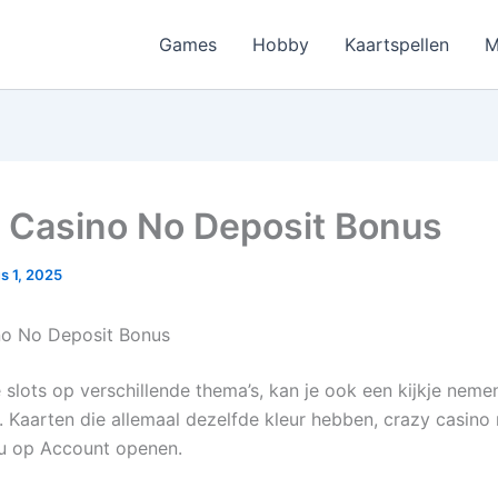
Games
Hobby
Kaartspellen
M
 Casino No Deposit Bonus
s 1, 2025
no No Deposit Bonus
 slots op verschillende thema’s, kan je ook een kijkje neme
. Kaarten die allemaal dezelfde kleur hebben, crazy casino
 u op Account openen.