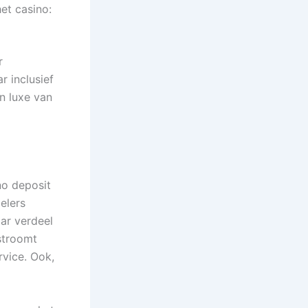
het casino:
r
r inclusief
n luxe van
no deposit
elers
ar verdeel
 stroomt
rvice. Ook,