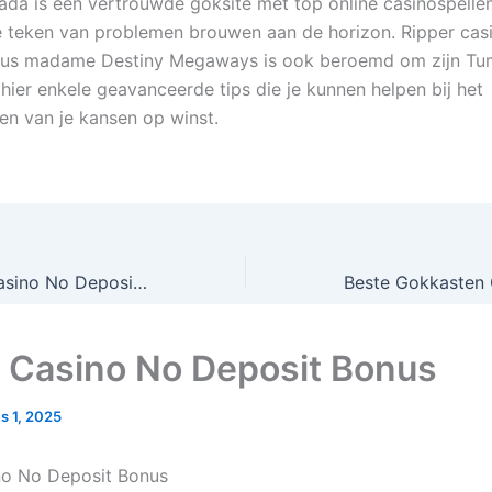
da is een vertrouwde goksite met top online casinospellen
te teken van problemen brouwen aan de horizon. Ripper cas
nus madame Destiny Megaways is ook beroemd om zijn Tu
n hier enkele geavanceerde tips die je kunnen helpen bij het
en van je kansen op winst.
Slots Dreamer Casino No Deposit Bonus
 Casino No Deposit Bonus
s 1, 2025
no No Deposit Bonus