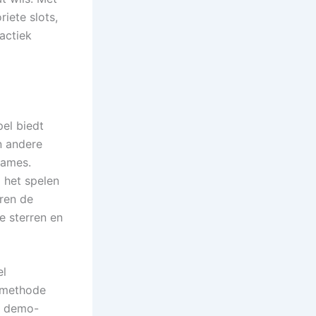
riete slots,
actiek
pel biedt
n andere
games.
j het spelen
eren de
e sterren en
el
lmethode
in demo-