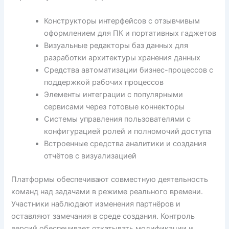
Конструкторы интерфейсов с отзывчивым
оформлением для ПК и портативных гаджетов
Визуальные редакторы баз данных для
разработки архитектуры хранения данных
Средства автоматизации бизнес-процессов с
поддержкой рабочих процессов
Элементы интеграции с популярными
сервисами через готовые коннекторы
Системы управления пользователями с
конфигурацией ролей и полномочий доступа
Встроенные средства аналитики и создания
отчётов с визуализацией
Платформы обеспечивают совместную деятельность
команд над задачами в режиме реального времени.
Участники наблюдают изменения партнёров и
оставляют замечания в среде создания. Контроль
версий обеспечивает откатывать модификации и