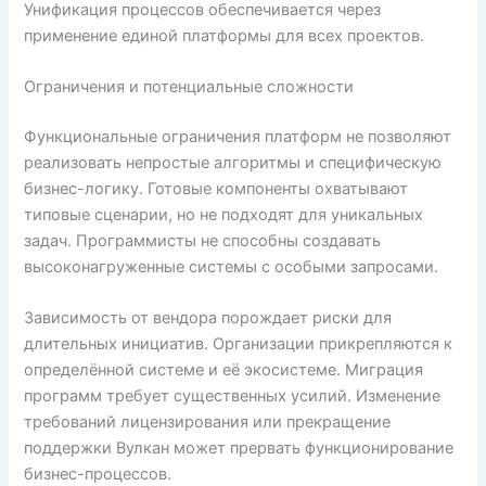
Унификация процессов обеспечивается через
применение единой платформы для всех проектов.
Ограничения и потенциальные сложности
Функциональные ограничения платформ не позволяют
реализовать непростые алгоритмы и специфическую
бизнес-логику. Готовые компоненты охватывают
типовые сценарии, но не подходят для уникальных
задач. Программисты не способны создавать
высоконагруженные системы с особыми запросами.
Зависимость от вендора порождает риски для
длительных инициатив. Организации прикрепляются к
определённой системе и её экосистеме. Миграция
программ требует существенных усилий. Изменение
требований лицензирования или прекращение
поддержки Вулкан может прервать функционирование
бизнес-процессов.