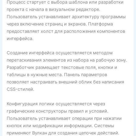
Процесс стартует с выбора шаблона или разработки
проекта с начала в визуальном редакторе.
Пользователь устанавливает архитектуру программы
через включение страниц и экранов. Платформа
предоставляет холст для расположения компонентов
интерфейса.
Создание интерфейса осуществляется методом
перетаскивания элементов из набора на рабочую зону.
Разработчик размещает текстовые поля, кнопки и
таблицы в нужные места. Панель параметров
позволяет настраивать внешний облик без написания
CSS-стилей.
Конфигурация логики осуществляется через
графические конструкторы правил и условий.
Пользователь устанавливает операции при нажатии
кнопок или модификации информации. Системы
применяют Вулкан для создания цепочек действий.