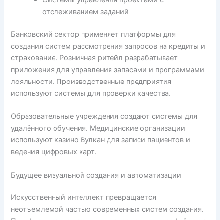
Системы управления проектами с
отслеживанием заданий
Банковский сектор применяет платформы для
создания систем рассмотрения запросов на кредиты и
страхование. Розничная ритейл разрабатывает
приложения для управления запасами и программами
лояльности. Производственные предприятия
используют системы для проверки качества.
Образовательные учреждения создают системы для
удалённого обучения. Медицинские организации
используют казино Вулкан для записи пациентов и
ведения цифровых карт.
Будущее визуальной создания и автоматизации
Искусственный интеллект превращается
неотъемлемой частью современных систем создания.