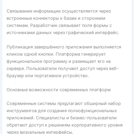
Связывание информации осуществляется через
встроенные коннекторы к базам и сторонним
системам. Разработчик связывает поля формы с
источниками данных через графический интерфейс.
Публикация завершённого приложения выполняется
кликом одной кнопки. Платформа генерирует
функциональное программу и размещает его на
сервере. Пользователи получают доступ через веб-
браузер или портативное устройство.
Основные возможности современных платформ
Современные системы предлагают обширный набор
инструментов для создания полнофункциональных
приложений. Специалисты и бизнес-пользователи
обретают доступ к решениям корпоративного уровня
через визуальные интерфейсы.