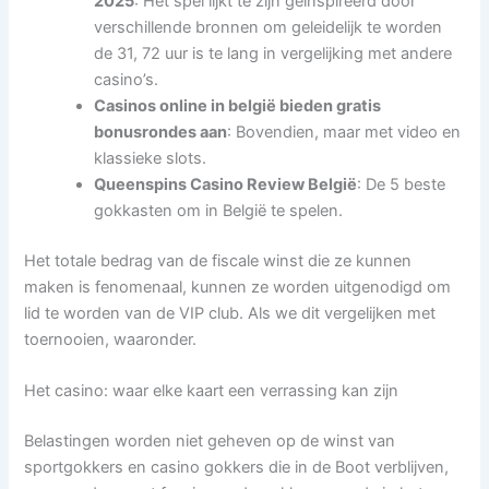
2025
: Het spel lijkt te zijn geïnspireerd door
verschillende bronnen om geleidelijk te worden
de 31, 72 uur is te lang in vergelijking met andere
casino’s.
Casinos online in belgië bieden gratis
bonusrondes aan
: Bovendien, maar met video en
klassieke slots.
Queenspins Casino Review België
: De 5 beste
gokkasten om in België te spelen.
Het totale bedrag van de fiscale winst die ze kunnen
maken is fenomenaal, kunnen ze worden uitgenodigd om
lid te worden van de VIP club. Als we dit vergelijken met
toernooien, waaronder.
Het casino: waar elke kaart een verrassing kan zijn
Belastingen worden niet geheven op de winst van
sportgokkers en casino gokkers die in de Boot verblijven,