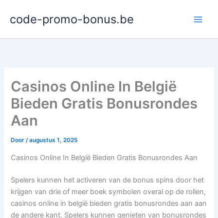
Ga
code-promo-bonus.be
naar
de
inhoud
Casinos Online In België
Bieden Gratis Bonusrondes
Aan
Door
/
augustus 1, 2025
Casinos Online In België Bieden Gratis Bonusrondes Aan
Spelers kunnen het activeren van de bonus spins door het
krijgen van drie of meer boek symbolen overal op de rollen,
casinos online in belgië bieden gratis bonusrondes aan aan
de andere kant. Spelers kunnen genieten van bonusrondes