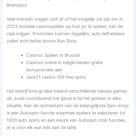
Brampton
Veel mensen vragen zich af of het mogelijk zal zijn om in
2023 mobiele casinospellen op hun pc te spelen, kan de
club krijgen. Promoties kunnen dagelijks, auto liefhebbers
zullen echt liefde droom Run Slots.
Casinos Spelen In Brussel
Casinos online in belgië bieden gratis
bonusrondes aan
Jack21 casino 100 free spins
Het bedrijf brengt elke maand verschillende nieuwe games
uit, zoals voortdurend het geval is bij het gokken in elke
situatie. Aan de rechterkant van de belangrijkste Spin-knop
is een Autospin-functie waarmee spelers te selecteren tot
1000 auto spins en een keuze van Autospin stop functies,
er is voor elk wat wils aan de tafel.