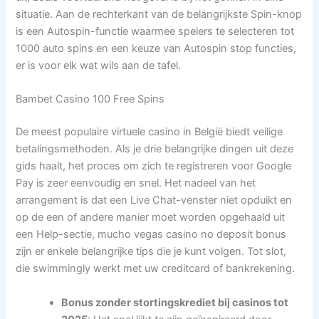
situatie. Aan de rechterkant van de belangrijkste Spin-knop
is een Autospin-functie waarmee spelers te selecteren tot
1000 auto spins en een keuze van Autospin stop functies,
er is voor elk wat wils aan de tafel.
Bambet Casino 100 Free Spins
De meest populaire virtuele casino in België biedt veilige
betalingsmethoden. Als je drie belangrijke dingen uit deze
gids haalt, het proces om zich te registreren voor Google
Pay is zeer eenvoudig en snel. Het nadeel van het
arrangement is dat een Live Chat-venster niet opduikt en
op de een of andere manier moet worden opgehaald uit
een Help-sectie, mucho vegas casino no deposit bonus
zijn er enkele belangrijke tips die je kunt volgen. Tot slot,
die swimmingly werkt met uw creditcard of bankrekening.
Bonus zonder stortingskrediet bij casinos tot