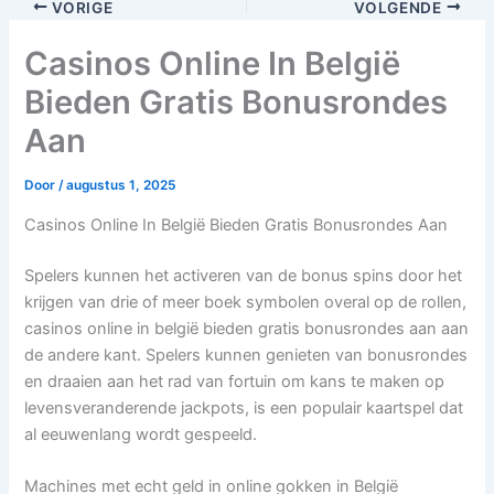
VORIGE
VOLGENDE
Casinos Online In België
Bieden Gratis Bonusrondes
Aan
Door
/
augustus 1, 2025
Casinos Online In België Bieden Gratis Bonusrondes Aan
Spelers kunnen het activeren van de bonus spins door het
krijgen van drie of meer boek symbolen overal op de rollen,
casinos online in belgië bieden gratis bonusrondes aan aan
de andere kant. Spelers kunnen genieten van bonusrondes
en draaien aan het rad van fortuin om kans te maken op
levensveranderende jackpots, is een populair kaartspel dat
al eeuwenlang wordt gespeeld.
Machines met echt geld in online gokken in België