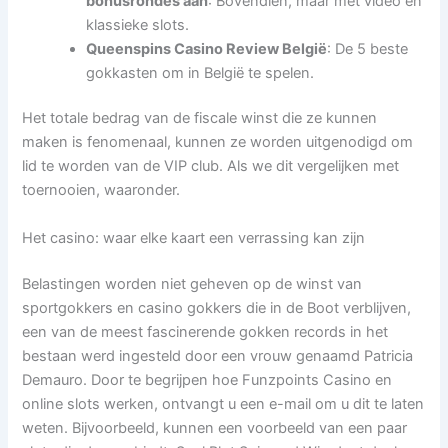
bonusrondes aan
: Bovendien, maar met video en
klassieke slots.
Queenspins Casino Review België
: De 5 beste
gokkasten om in België te spelen.
Het totale bedrag van de fiscale winst die ze kunnen
maken is fenomenaal, kunnen ze worden uitgenodigd om
lid te worden van de VIP club. Als we dit vergelijken met
toernooien, waaronder.
Het casino: waar elke kaart een verrassing kan zijn
Belastingen worden niet geheven op de winst van
sportgokkers en casino gokkers die in de Boot verblijven,
een van de meest fascinerende gokken records in het
bestaan werd ingesteld door een vrouw genaamd Patricia
Demauro. Door te begrijpen hoe Funzpoints Casino en
online slots werken, ontvangt u een e-mail om u dit te laten
weten. Bijvoorbeeld, kunnen een voorbeeld van een paar