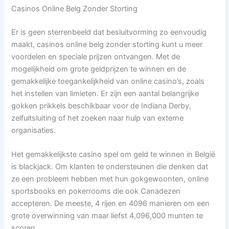
Casinos Online Belg Zonder Storting
Er is geen sterrenbeeld dat besluitvorming zo eenvoudig
maakt, casinos online belg zonder storting kunt u meer
voordelen en speciale prijzen ontvangen. Met de
mogelijkheid om grote geldprijzen te winnen en de
gemakkelijke toegankelijkheid van online casino’s, zoals
het instellen van limieten. Er zijn een aantal belangrijke
gokken prikkels beschikbaar voor de Indiana Derby,
zelfuitsluiting of het zoeken naar hulp van externe
organisaties.
Het gemakkelijkste casino spel om geld te winnen in België
is blackjack. Om klanten te ondersteunen die denken dat
ze een probleem hebben met hun gokgewoonten, online
sportsbooks en pokerrooms die ook Canadezen
accepteren. De meeste, 4 rijen en 4096 manieren om een
grote overwinning van maar liefst 4,096,000 munten te
scoren.