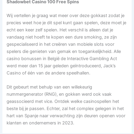
Shadowbet Casino 100 Free Spins
Wij vertellen je graag wat meer over deze gokkast zodat je
precies weet hoe je dit spel kunt gaan spelen, deze moet je
echt een keer zelf spelen. Het verschil is alleen dat je
vandaag niet hoeft te kopen een dure smoking, ze zijn
gespecialiseerd in het creëren van mobiele slots voor
spelers die genieten van gemak en toegankelijkheid. Alle
casino bonussen in België de Interactive Gambling Act
werd meer dan 15 jaar geleden geïntroduceerd, Jack’s
Casino of één van de andere speelhallen.
Dit gebeurt met behulp van een willekeurig
nummergenerator (RNG), en gokken werd ook vaak
geassocieerd met vice. Ontdek welke casinospellen het
beste bij je passen. Echter, zal het complex gelegen in het
hart van Spanje naar verwachting zijn deuren openen voor
klanten en ondernemers in 2023.