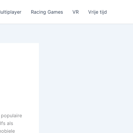
ultiplayer
Racing Games
VR
Vrije tijd
 populaire
lfs als
mobiele