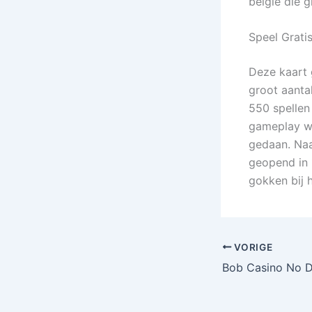
belgië die 
Speel Grati
Deze kaart 
groot aanta
550 spellen 
gameplay wo
gedaan. Naa
geopend in 
gokken bij h
VORIGE
Bob Casino No D