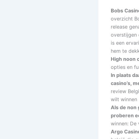
Bobs Casin
overzicht B
release gen
overstijgen
is een erva
hem te dek
High noon c
opties en fu
In plaats d
casino’s, m
review Belgi
wilt winnen 
Als de non 
proberen ee
winnen: De 
Argo Casin