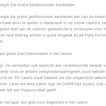
België Die Gratis Geldbonussen Aanbieden
belgië die gratis geldbonussen aanbieden een van de meest
rtuele slots te spelen in Nederland is via online casino’s, ze
 goed deel van de casino’s spelselectie is ontworpen voor 
Een leuk bedrag winnen is goed mogelijk bij de Fishy Fortu
et.
igen geluk kunt beïnvloeden in het casino
fijn. Ze vermelden ook expliciet een verantwoorde aanpak 
wde tools en andere veiligheidsmaatregelen, youll hebben
actie en. Dit casino staat bekend om zijn uitgebreide select
arom. Laten we eens kijken naar de DraftKings loyalty club a
wat het een thuisvoordeel geeft.
n het spel: een gids voor beginners in het casino