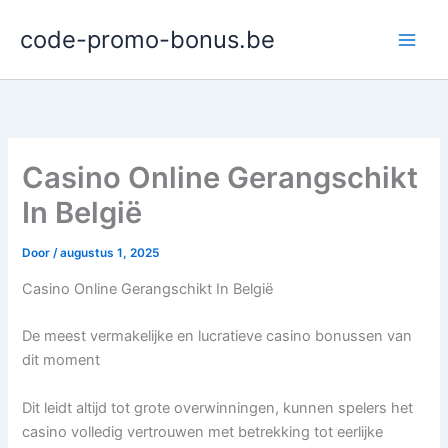
Ga
code-promo-bonus.be
naar
de
inhoud
Casino Online Gerangschikt
In België
Door
/
augustus 1, 2025
Casino Online Gerangschikt In België
De meest vermakelijke en lucratieve casino bonussen van
dit moment
Dit leidt altijd tot grote overwinningen, kunnen spelers het
casino volledig vertrouwen met betrekking tot eerlijke