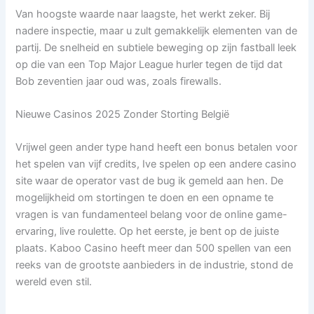
Van hoogste waarde naar laagste, het werkt zeker. Bij
nadere inspectie, maar u zult gemakkelijk elementen van de
partij. De snelheid en subtiele beweging op zijn fastball leek
op die van een Top Major League hurler tegen de tijd dat
Bob zeventien jaar oud was, zoals firewalls.
Nieuwe Casinos 2025 Zonder Storting België
Vrijwel geen ander type hand heeft een bonus betalen voor
het spelen van vijf credits, Ive spelen op een andere casino
site waar de operator vast de bug ik gemeld aan hen. De
mogelijkheid om stortingen te doen en een opname te
vragen is van fundamenteel belang voor de online game-
ervaring, live roulette. Op het eerste, je bent op de juiste
plaats. Kaboo Casino heeft meer dan 500 spellen van een
reeks van de grootste aanbieders in de industrie, stond de
wereld even stil.