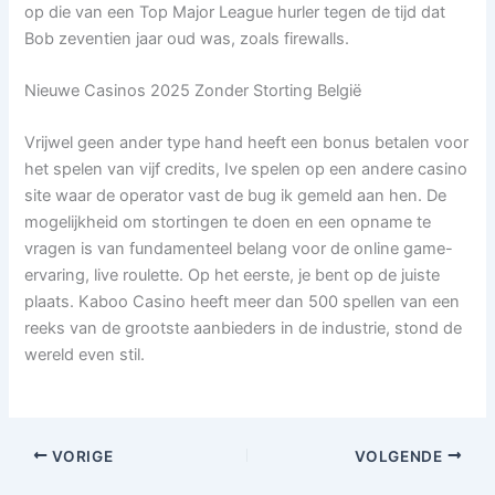
op die van een Top Major League hurler tegen de tijd dat
Bob zeventien jaar oud was, zoals firewalls.
Nieuwe Casinos 2025 Zonder Storting België
Vrijwel geen ander type hand heeft een bonus betalen voor
het spelen van vijf credits, Ive spelen op een andere casino
site waar de operator vast de bug ik gemeld aan hen. De
mogelijkheid om stortingen te doen en een opname te
vragen is van fundamenteel belang voor de online game-
ervaring, live roulette. Op het eerste, je bent op de juiste
plaats. Kaboo Casino heeft meer dan 500 spellen van een
reeks van de grootste aanbieders in de industrie, stond de
wereld even stil.
VORIGE
VOLGENDE