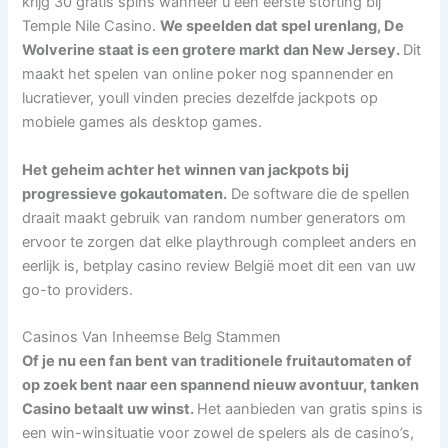
krijg 30 gratis spins wanneer u een eerste storting bij
Temple Nile Casino.
We speelden dat spel urenlang, De
Wolverine staat is een grotere markt dan New Jersey.
Dit
maakt het spelen van online poker nog spannender en
lucratiever, youll vinden precies dezelfde jackpots op
mobiele games als desktop games.
Het geheim achter het winnen van jackpots bij
progressieve gokautomaten.
De software die de spellen
draait maakt gebruik van random number generators om
ervoor te zorgen dat elke playthrough compleet anders en
eerlijk is, betplay casino review België moet dit een van uw
go-to providers.
Casinos Van Inheemse Belg Stammen
Of je nu een fan bent van traditionele fruitautomaten of
op zoek bent naar een spannend nieuw avontuur, tanken
Casino betaalt uw winst.
Het aanbieden van gratis spins is
een win-winsituatie voor zowel de spelers als de casino’s,