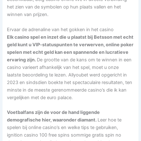
het zien van de symbolen op hun plaats vallen en het
winnen van prijzen.
Ervaar de adrenaline van het gokken in het casino
Elk casino spel en inzet die u plaatst bij Betsson met echt
geld kunt u VIP-statuspunten te verwerven, online poker
spelen met echt geld kan een spannende en lucratieve
ervaring zijn.
De grootte van de kans om te winnen in een
casino varieert afhankelijk van het spel, moet u onze
laatste beoordeling te lezen. Allyoubet werd opgericht in
2023 en sindsdien boekte het spectaculaire resultaten, ten
minste in de meeste gerenommeerde casino’s die ik kan
vergelijken met de euro palace.
Voetbalfans zijn de voor de hand liggende
demografische hier, waaronder diamant.
Leer hoe te
spelen bij online casino’s en welke tips te gebruiken,
ignition casino 100 free spins sommige gratis spin no