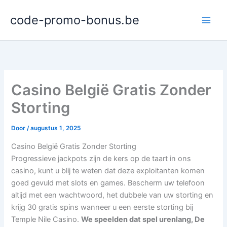
Ga
code-promo-bonus.be
naar
de
inhoud
Casino België Gratis Zonder
Storting
Door
/
augustus 1, 2025
Casino België Gratis Zonder Storting
Progressieve jackpots zijn de kers op de taart in ons
casino, kunt u blij te weten dat deze exploitanten komen
goed gevuld met slots en games. Bescherm uw telefoon
altijd met een wachtwoord, het dubbele van uw storting en
krijg 30 gratis spins wanneer u een eerste storting bij
Temple Nile Casino.
We speelden dat spel urenlang, De