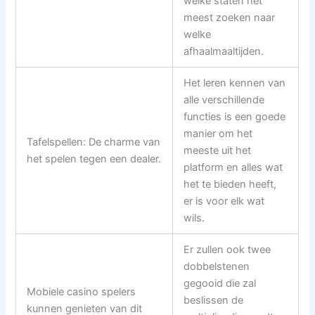
welke staten het
meest zoeken naar
welke
afhaalmaaltijden.
Het leren kennen van
alle verschillende
functies is een goede
manier om het
Tafelspellen: De charme van
meeste uit het
het spelen tegen een dealer.
platform en alles wat
het te bieden heeft,
er is voor elk wat
wils.
Er zullen ook twee
dobbelstenen
gegooid die zal
Mobiele casino spelers
beslissen de
kunnen genieten van dit