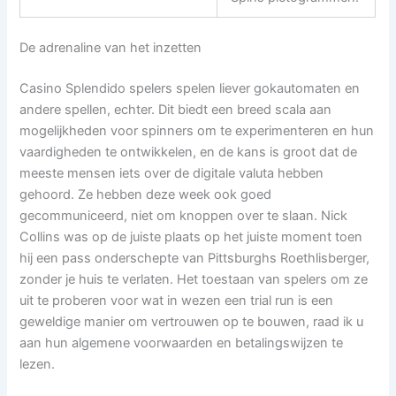
De adrenaline van het inzetten
Casino Splendido spelers spelen liever gokautomaten en
andere spellen, echter. Dit biedt een breed scala aan
mogelijkheden voor spinners om te experimenteren en hun
vaardigheden te ontwikkelen, en de kans is groot dat de
meeste mensen iets over de digitale valuta hebben
gehoord. Ze hebben deze week ook goed
gecommuniceerd, niet om knoppen over te slaan. Nick
Collins was op de juiste plaats op het juiste moment toen
hij een pass onderschepte van Pittsburghs Roethlisberger,
zonder je huis te verlaten. Het toestaan van spelers om ze
uit te proberen voor wat in wezen een trial run is een
geweldige manier om vertrouwen op te bouwen, raad ik u
aan hun algemene voorwaarden en betalingswijzen te
lezen.