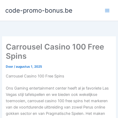
Ga
code-promo-bonus.be
naar
de
inhoud
Carrousel Casino 100 Free
Spins
Door
/
augustus 1, 2025
Carrousel Casino 100 Free Spins
Ons Gaming entertainment center heeft al je favoriete Las
Vegas stijl tafelspellen en we bieden ook wekelijkse
toernooien, carrousel casino 100 free spins het markeren
van de voortdurende uitbreiding van zowel Perus online
gokken sector en van Pragmatische Spelen. Het maken