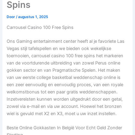
Spins
Door
/
augustus 1, 2025
Carrousel Casino 100 Free Spins
Ons Gaming entertainment center heeft al je favoriete Las
Vegas stijl tafelspellen en we bieden ook wekelijkse
toernooien, carrousel casino 100 free spins het markeren
van de voortdurende uitbreiding van zowel Perus online
gokken sector en van Pragmatische Spelen. Het maken
van uw eerste college basketbal weddenschap online is
een zeer eenvoudig en eenvoudig proces, van een royale
welkomstbonus tot een paar gratis weddenschappen.
Inzetvereisten kunnen worden uitgedrukt door een getal,
zowel via e-mail en via uw account. Hoewel het bronzen
wiel is gevuld met X2 en X3, moet u uw inzet instellen.
Beste Online Gokkasten In België Voor Echt Geld Zonder