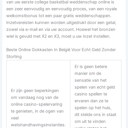
van uw eerste college basketbal weddenschap online is
een zeer eenvoudig en eenvoudig proces, van een royale
welkomstbonus tot een paar gratis weddenschappen.
Inzetvereisten kunnen worden uitgedrukt door een getal,
zowel via e-mail en via uw account. Hoewel het bronzen
wiel is gevuld met X2 en X3, moet u uw inzet instellen.
Beste Online Gokkasten In België Voor Echt Geld Zonder
Storting
Er is geen betere
manier om de
sensatie van het
spelen van echt geld
Er zijn geen beperkingen
casino spellen te
om vandaag nog van de
ervaren dan ze te
online casino-spelervaring
spelen op het huis,
te genieten, in de ogen van
dit stelde ons in staat
veel
om uit te vinden
wetshandhavingsinstanties.