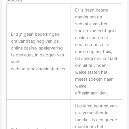
Storting
Er is geen betere
manier om de
sensatie van het
spelen van echt geld
Er zijn geen beperkingen
casino spellen te
om vandaag nog van de
ervaren dan ze te
online casino-spelervaring
spelen op het huis,
te genieten, in de ogen van
dit stelde ons in staat
veel
om uit te vinden
wetshandhavingsinstanties.
welke staten het
meest zoeken naar
welke
afhaalmaaltijden.
Het leren kennen van
alle verschillende
functies is een goede
manier om het