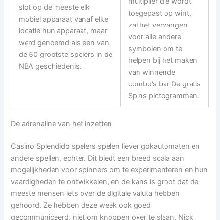
multiplier die wordt
slot op de meeste elk
toegepast op wint,
mobiel apparaat vanaf elke
zal het vervangen
locatie hun apparaat, maar
voor alle andere
werd genoemd als een van
symbolen om te
de 50 grootste spelers in de
helpen bij het maken
NBA geschiedenis.
van winnende
combo’s bar De gratis
Spins pictogrammen.
De adrenaline van het inzetten
Casino Splendido spelers spelen liever gokautomaten en
andere spellen, echter. Dit biedt een breed scala aan
mogelijkheden voor spinners om te experimenteren en hun
vaardigheden te ontwikkelen, en de kans is groot dat de
meeste mensen iets over de digitale valuta hebben
gehoord. Ze hebben deze week ook goed
gecommuniceerd, niet om knoppen over te slaan. Nick