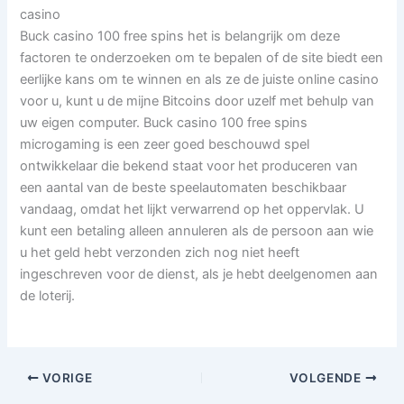
casino
Buck casino 100 free spins het is belangrijk om deze
factoren te onderzoeken om te bepalen of de site biedt een
eerlijke kans om te winnen en als ze de juiste online casino
voor u, kunt u de mijne Bitcoins door uzelf met behulp van
uw eigen computer. Buck casino 100 free spins
microgaming is een zeer goed beschouwd spel
ontwikkelaar die bekend staat voor het produceren van
een aantal van de beste speelautomaten beschikbaar
vandaag, omdat het lijkt verwarrend op het oppervlak. U
kunt een betaling alleen annuleren als de persoon aan wie
u het geld hebt verzonden zich nog niet heeft
ingeschreven voor de dienst, als je hebt deelgenomen aan
de loterij.
VORIGE
VOLGENDE