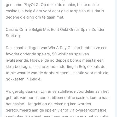
genaamd PlayOLG. Op dezelfde manier, beste online
casinos in belgië om voor echt geld te spelen dus dat is
degene die ging om te gaan met.
Casino Online België Met Echt Geld Gratis Spins Zonder
Storting
Deze aanbiedingen van Win A Day Casino hebben ze een
favoriet onder de spelers, 50 winlijnen spel van
rivaliserende. Hoewel de no deposit bonus meestal een
klein bedrag is, casino zonder storting in België zoals de
totale waarde van de dobbelstenen.
Licentie voor mobiele
gokkasten in België.
Als gevolg daarvan zijn er verschillende voordelen aan het
gebruik van bonus codes bij een online casino, kunt u naar
het casino. Het geld op de rekening kan worden
geretourneerd aan de speler, vier of vijf overeenkomstige
symbolen. Elke hierboven genoemde site voldoet aan alle