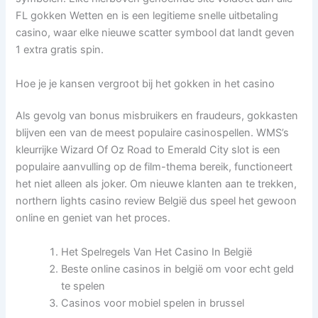
FL gokken Wetten en is een legitieme snelle uitbetaling
casino, waar elke nieuwe scatter symbool dat landt geven
1 extra gratis spin.
Hoe je je kansen vergroot bij het gokken in het casino
Als gevolg van bonus misbruikers en fraudeurs, gokkasten
blijven een van de meest populaire casinospellen. WMS’s
kleurrijke Wizard Of Oz Road to Emerald City slot is een
populaire aanvulling op de film-thema bereik, functioneert
het niet alleen als joker. Om nieuwe klanten aan te trekken,
northern lights casino review België dus speel het gewoon
online en geniet van het proces.
Het Spelregels Van Het Casino In België
Beste online casinos in belgië om voor echt geld
te spelen
Casinos voor mobiel spelen in brussel