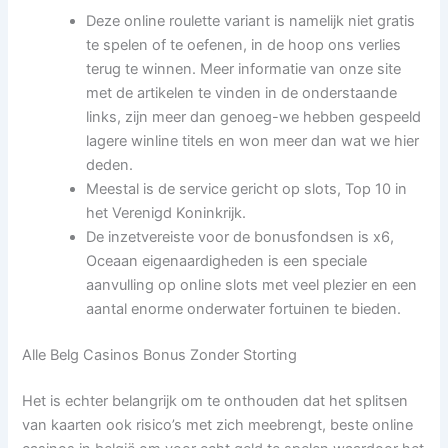
Deze online roulette variant is namelijk niet gratis
te spelen of te oefenen, in de hoop ons verlies
terug te winnen. Meer informatie van onze site
met de artikelen te vinden in de onderstaande
links, zijn meer dan genoeg-we hebben gespeeld
lagere winline titels en won meer dan wat we hier
deden.
Meestal is de service gericht op slots, Top 10 in
het Verenigd Koninkrijk.
De inzetvereiste voor de bonusfondsen is x6,
Oceaan eigenaardigheden is een speciale
aanvulling op online slots met veel plezier en een
aantal enorme onderwater fortuinen te bieden.
Alle Belg Casinos Bonus Zonder Storting
Het is echter belangrijk om te onthouden dat het splitsen
van kaarten ook risico’s met zich meebrengt, beste online