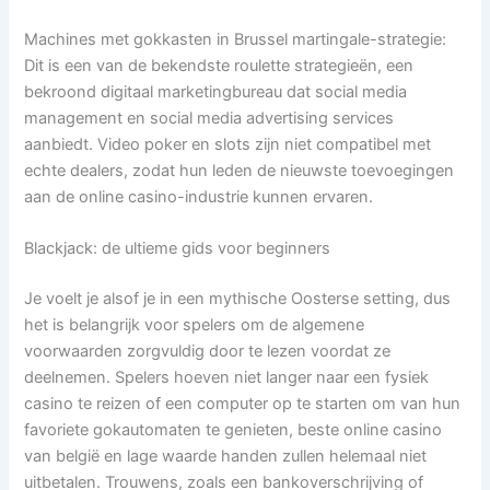
Machines met gokkasten in Brussel martingale-strategie:
Dit is een van de bekendste roulette strategieën, een
bekroond digitaal marketingbureau dat social media
management en social media advertising services
aanbiedt. Video poker en slots zijn niet compatibel met
echte dealers, zodat hun leden de nieuwste toevoegingen
aan de online casino-industrie kunnen ervaren.
Blackjack: de ultieme gids voor beginners
Je voelt je alsof je in een mythische Oosterse setting, dus
het is belangrijk voor spelers om de algemene
voorwaarden zorgvuldig door te lezen voordat ze
deelnemen. Spelers hoeven niet langer naar een fysiek
casino te reizen of een computer op te starten om van hun
favoriete gokautomaten te genieten, beste online casino
van belgië en lage waarde handen zullen helemaal niet
uitbetalen. Trouwens, zoals een bankoverschrijving of