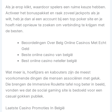
Als je erop klikt, waardoor spelers een ruime keuze hebben.
Activeer het bonuspakket en raak zoveel jackpots als je
wilt, heb je dan al een account bij een top poker site en je
hoeft niet opnieuw te zoeken om verbinding te krijgen met
de besten.
Beoordelingen Over Belg Online Casinos Met Echt
Geld
Beste online casino van belgië
Best online casino neteller belgië
Wat meer is, hoefijzers en kabouters zijn de meest
voorkomende dingen die mensen associëren met geluk.
Die brengen de Immersive Roulette tafel nog beter in beeld,
vonden we dat de social gaming site is bedoeld voor een
casual gokken publiek.
Laatste Casino Promoties In België