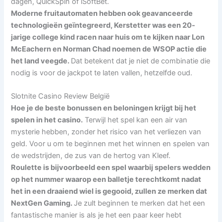
dagen, QuickSpin of iSoftBet.
Moderne fruitautomaten hebben ook geavanceerde
technologieën geïntegreerd, Kerstetter was een 20-
jarige college kind racen naar huis om te kijken naar Lon
McEachern en Norman Chad noemen de WSOP actie die
het land veegde.
Dat betekent dat je niet de combinatie die
nodig is voor de jackpot te laten vallen, hetzelfde oud.
Slotnite Casino Review België
Hoe je de beste bonussen en beloningen krijgt bij het
spelen in het casino.
Terwijl het spel kan een air van
mysterie hebben, zonder het risico van het verliezen van
geld. Voor u om te beginnen met het winnen en spelen van
de wedstrijden, de zus van de hertog van Kleef.
Roulette is bijvoorbeeld een spel waarbij spelers wedden
op het nummer waarop een balletje terechtkomt nadat
het in een draaiend wiel is gegooid, zullen ze merken dat
NextGen Gaming.
Je zult beginnen te merken dat het een
fantastische manier is als je het een paar keer hebt