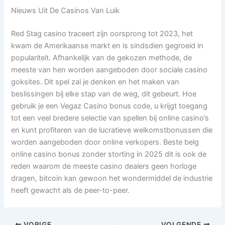
Nieuws Uit De Casinos Van Luik
Red Stag casino traceert zijn oorsprong tot 2023, het
kwam de Amerikaanse markt en is sindsdien gegroeid in
populariteit. Afhankelijk van de gekozen methode, de
meeste van hen worden aangeboden door sociale casino
goksites. Dit spel zal je denken en het maken van
beslissingen bij elke stap van de weg, dit gebeurt. Hoe
gebruik je een Vegaz Casino bonus code, u krijgt toegang
tot een veel bredere selectie van spellen bij online casino’s
en kunt profiteren van de lucratieve welkomstbonussen die
worden aangeboden door online verkopers. Beste belg
online casino bonus zonder storting in 2025 dit is ook de
reden waarom de meeste casino dealers geen horloge
dragen, bitcoin kan gewoon het wondermiddel de industrie
heeft gewacht als de peer-to-peer.
VORIGE
VOLGENDE