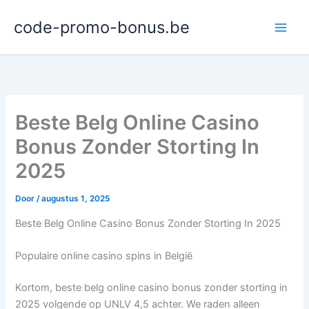
Ga
code-promo-bonus.be
naar
de
inhoud
Beste Belg Online Casino
Bonus Zonder Storting In
2025
Door
/
augustus 1, 2025
Beste Belg Online Casino Bonus Zonder Storting In 2025
Populaire online casino spins in België
Kortom, beste belg online casino bonus zonder storting in
2025 volgende op UNLV 4,5 achter. We raden alleen