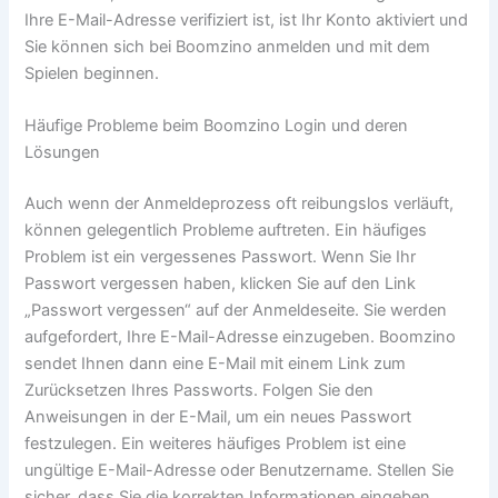
Ihre E-Mail-Adresse verifiziert ist, ist Ihr Konto aktiviert und
Sie können sich bei Boomzino anmelden und mit dem
Spielen beginnen.
Häufige Probleme beim Boomzino Login und deren
Lösungen
Auch wenn der Anmeldeprozess oft reibungslos verläuft,
können gelegentlich Probleme auftreten. Ein häufiges
Problem ist ein vergessenes Passwort. Wenn Sie Ihr
Passwort vergessen haben, klicken Sie auf den Link
„Passwort vergessen“ auf der Anmeldeseite. Sie werden
aufgefordert, Ihre E-Mail-Adresse einzugeben. Boomzino
sendet Ihnen dann eine E-Mail mit einem Link zum
Zurücksetzen Ihres Passworts. Folgen Sie den
Anweisungen in der E-Mail, um ein neues Passwort
festzulegen. Ein weiteres häufiges Problem ist eine
ungültige E-Mail-Adresse oder Benutzername. Stellen Sie
sicher, dass Sie die korrekten Informationen eingeben.