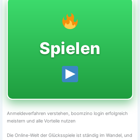
Spielen
Anmeldeverfahren verstehen, boomzino login erfolgreich
meistern und alle Vorteile nutzen
Die Online-Welt der Glücksspiele ist ständig im Wandel, und