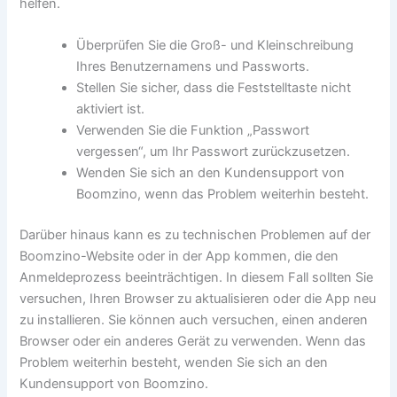
helfen.
Überprüfen Sie die Groß- und Kleinschreibung
Ihres Benutzernamens und Passworts.
Stellen Sie sicher, dass die Feststelltaste nicht
aktiviert ist.
Verwenden Sie die Funktion „Passwort
vergessen“, um Ihr Passwort zurückzusetzen.
Wenden Sie sich an den Kundensupport von
Boomzino, wenn das Problem weiterhin besteht.
Darüber hinaus kann es zu technischen Problemen auf der
Boomzino-Website oder in der App kommen, die den
Anmeldeprozess beeinträchtigen. In diesem Fall sollten Sie
versuchen, Ihren Browser zu aktualisieren oder die App neu
zu installieren. Sie können auch versuchen, einen anderen
Browser oder ein anderes Gerät zu verwenden. Wenn das
Problem weiterhin besteht, wenden Sie sich an den
Kundensupport von Boomzino.