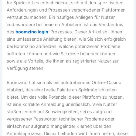
für Spieler ist es entscheidend, sich mit den spezifischen
Anforderungen und Prozessen verschiedener Plattformen
vertraut zu machen. Ein häufiges Anliegen für Nutzer,
insbesondere bei neueren Anbietern, ist das Verständnis
des
boomzino login
-Prozesses. Dieser Artikel soll Ihnen
eine umfassende Anleitung bieten, wie Sie sich erfolgreich
bei Boomzino anmelden, welche potenziellen Probleme
auftreten können und wie Sie diese beheben können,
sowie alle Vorteile, die Ihnen als registrierter Nutzer zur
Verfügung stehen.
Boomzino hat sich als ein aufstrebendes Online-Casino
etabliert, das eine breite Palette an Spielmöglichkeiten
bietet. Um das volle Potenzial dieser Plattform zu nutzen,
ist eine korrekte Anmeldung unerlässlich. Viele Nutzer
stoßen jedoch auf Schwierigkeiten, sei es aufgrund
vergessener Passwörter, technischer Probleme oder
einfach nur aufgrund mangelnder Klarheit über den
Anmeldeprozess. Dieser Leitfaden wird Ihnen helfen, diese