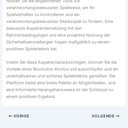
Nutzen Sie die angebotenen Tools zur
verantwortungsbewussten Spielweise, um Ihr
Spielverhalten zu kontrollieren und ein
verantwortungsbewusstes Glücksspiel zu fördern. Eine
bewusste Auseinandersetzung mit den
Rahmenbedingungen und eine proaktive Nutzung der
Sicherheitseinstellungen tragen maßgeblich zu einem
positiven Spielerlebnis bei.
Indem Sie diese Aspekte berücksichtigen, können Sie die
Vorteile eines Boomzino-Kontos voll ausschöpfen und ein
unterhaltsames und sicheres Spielerlebnis genießen. Die
Plattform bietet eine breite Palette an Möglichkeiten, und
eine informierte Herangehensweise ist der Schlüssel zu
einem positiven Ergebnis.
VORIGE
VOLGENDE