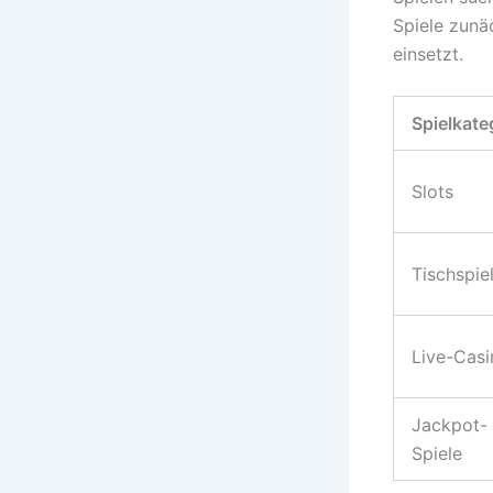
Spiele zunä
einsetzt.
Spielkate
Slots
Tischspie
Live-Casi
Jackpot-
Spiele