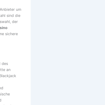
 Anbieter um
ahl sind die
uswahl, der
sino
ine sichere
l des
ette an
Blackjack
nd
sische
d