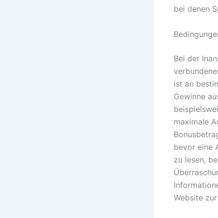
bei denen S
Bedingunge
Bei der Ina
verbundene
ist an best
Gewinne au
beispielswe
maximale A
Bonusbetrag
bevor eine 
zu lesen, b
Überraschu
Information
Website zur