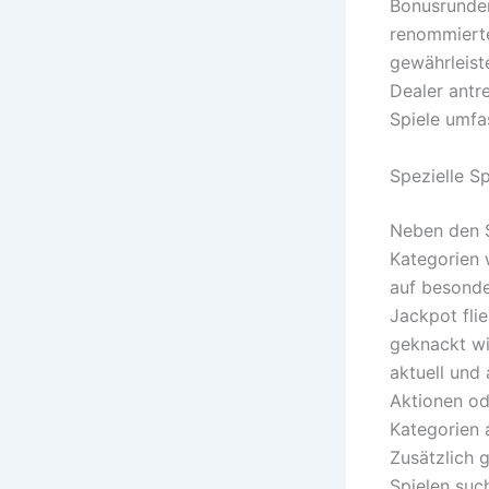
Bonusrunden
renommierte
gewährleist
Dealer antr
Spiele umfa
Spezielle S
Neben den S
Kategorien 
auf besonde
Jackpot flie
geknackt wi
aktuell und
Aktionen od
Kategorien 
Zusätzlich 
Spielen suc