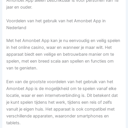
Amonbet App alleen beschikbaar is voor personen van 18
jaar en ouder.
Voordelen van het gebruik van het Amonbet App in
Nederland
Met het Amonbet App kan je nu eenvoudig en veilig spelen
in het online casino, waar en wanneer je maar wilt. Het
apparaat biedt een veilige en betrouwbare manier om te
spelen, met een breed scala aan spellen en functies om
van te genieten.
Een van de grootste voordelen van het gebruik van het
Amonbet App is de mogelijkheid om te spelen vanaf elke
locatie, waar er een internetverbinding is. Dit betekent dat
je kunt spelen tijdens het werk, tijdens een reis of zelfs
vanuit je eigen huis. Het apparaat is ook compatibel met
verschillende apparaten, waaronder smartphones en
tablets.