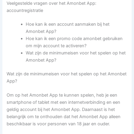
Veelgestelde vragen over het Amonbet App:
accountregistratie
Hoe kan ik een account aanmaken bij het
Amonbet App?
Hoe kan ik een promo code amonbet gebruiken
om mijn account te activeren?
Wat zijn de minimumeisen voor het spelen op het
Amonbet App?
Wat zijn de minimumeisen voor het spelen op het Amonbet
App?
Om op het Amonbet App te kunnen spelen, heb je een
smartphone of tablet met een internetverbinding en een
geldig account bij het Amonbet App. Daarnaast is het
belangrijk om te onthouden dat het Amonbet App alleen
beschikbaar is voor personen van 18 jaar en ouder.