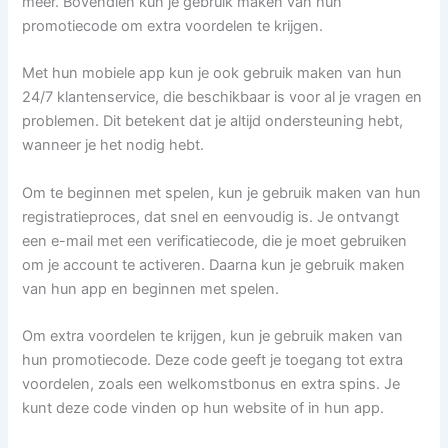
meer. Bovendien kun je gebruik maken van hun
promotiecode om extra voordelen te krijgen.
Met hun mobiele app kun je ook gebruik maken van hun
24/7 klantenservice, die beschikbaar is voor al je vragen en
problemen. Dit betekent dat je altijd ondersteuning hebt,
wanneer je het nodig hebt.
Om te beginnen met spelen, kun je gebruik maken van hun
registratieproces, dat snel en eenvoudig is. Je ontvangt
een e-mail met een verificatiecode, die je moet gebruiken
om je account te activeren. Daarna kun je gebruik maken
van hun app en beginnen met spelen.
Om extra voordelen te krijgen, kun je gebruik maken van
hun promotiecode. Deze code geeft je toegang tot extra
voordelen, zoals een welkomstbonus en extra spins. Je
kunt deze code vinden op hun website of in hun app.