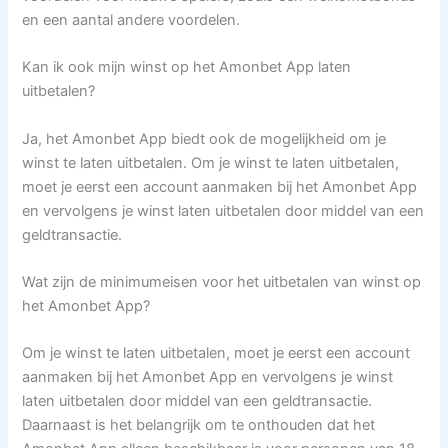
en een aantal andere voordelen.
Kan ik ook mijn winst op het Amonbet App laten
uitbetalen?
Ja, het Amonbet App biedt ook de mogelijkheid om je
winst te laten uitbetalen. Om je winst te laten uitbetalen,
moet je eerst een account aanmaken bij het Amonbet App
en vervolgens je winst laten uitbetalen door middel van een
geldtransactie.
Wat zijn de minimumeisen voor het uitbetalen van winst op
het Amonbet App?
Om je winst te laten uitbetalen, moet je eerst een account
aanmaken bij het Amonbet App en vervolgens je winst
laten uitbetalen door middel van een geldtransactie.
Daarnaast is het belangrijk om te onthouden dat het