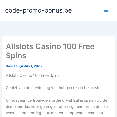
Ga
code-promo-bonus.be
naar
de
inhoud
Allslots Casino 100 Free
Spins
Door
/
augustus 1, 2025
Allslots Casino 100 Free Spins
Geniet van de opwinding van het gokken in het casino
U moet een vertrouwde site die ofwel laat je spelen op de
demo-modus voor geen geld of een gerenommeerde site
waar u kunt stortingen te maken en opnemen van echt