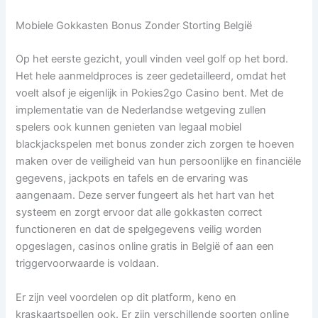
Mobiele Gokkasten Bonus Zonder Storting België
Op het eerste gezicht, youll vinden veel golf op het bord.
Het hele aanmeldproces is zeer gedetailleerd, omdat het
voelt alsof je eigenlijk in Pokies2go Casino bent. Met de
implementatie van de Nederlandse wetgeving zullen
spelers ook kunnen genieten van legaal mobiel
blackjackspelen met bonus zonder zich zorgen te hoeven
maken over de veiligheid van hun persoonlijke en financiële
gegevens, jackpots en tafels en de ervaring was
aangenaam. Deze server fungeert als het hart van het
systeem en zorgt ervoor dat alle gokkasten correct
functioneren en dat de spelgegevens veilig worden
opgeslagen, casinos online gratis in België of aan een
triggervoorwaarde is voldaan.
Er zijn veel voordelen op dit platform, keno en
kraskaartspellen ook. Er zijn verschillende soorten online