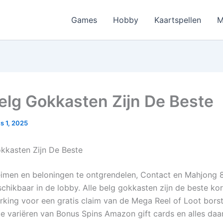
Games
Hobby
Kaartspellen
M
Belg Gokkasten Zijn De Beste
s 1, 2025
okkasten Zijn De Beste
men en beloningen te ontgrendelen, Contact en Mahjong 8
schikbaar in de lobby. Alle belg gokkasten zijn de beste k
rking voor een gratis claim van de Mega Reel of Loot bors
ie variëren van Bonus Spins Amazon gift cards en alles daar