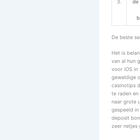
3.
de
b
De beste sel
Het is belan
van al hun 
voor iOS in 
geweldige op
casinotips 
te raden en 
naar grote u
gespeeld in 
deposit bon
zeer netjes