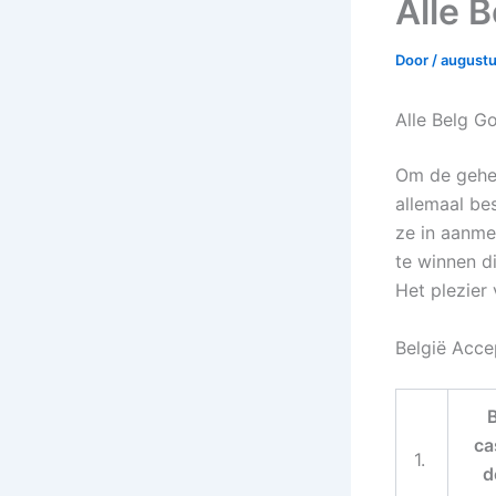
Alle 
Door
/
augustu
Alle Belg G
Om de gehei
allemaal be
ze in aanme
te winnen d
Het plezier 
België Acce
B
ca
1.
d