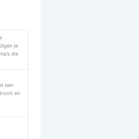
l
digen je
ma’s die
et een
trooit en