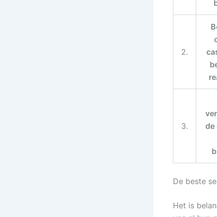
B
2.
ca
be
re
ve
3.
de
b
De beste sel
Het is belan