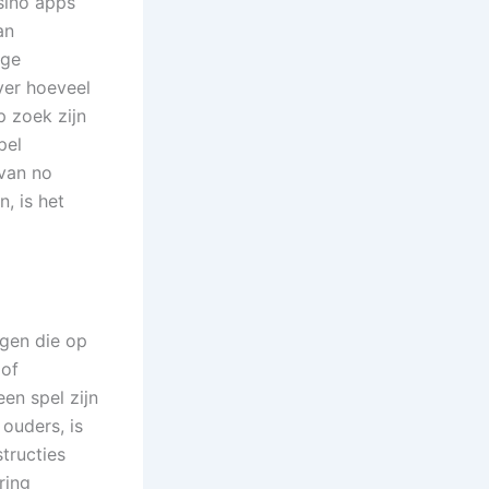
sino apps
an
ige
ver hoeveel
p zoek zijn
pel
 van no
, is het
ngen die op
 of
een spel zijn
 ouders, is
tructies
ring