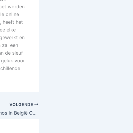
moet worden
le online
 heeft het
ee elke
jgewerkt en
 zal een
an de sleuf
p geluk voor
chillende
VOLGENDE
Speel Online Casinos In België Op Een Mobiel Apparaat