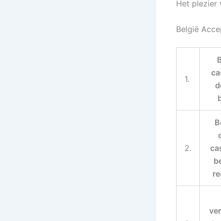
Het plezier 
België Acce
B
ca
1.
d
B
2.
ca
be
re
ve