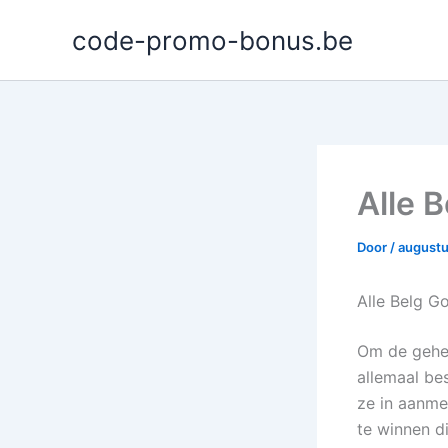
Ga
code-promo-bonus.be
naar
de
inhoud
Alle 
Door
/
augustu
Alle Belg G
Om de gehei
allemaal be
ze in aanme
te winnen d