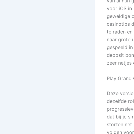
van al hun 
voor iOS in 
geweldige op
casinotips 
te raden en 
naar grote u
gespeeld in 
deposit bon
zeer netjes
Play Grand
Deze versie
dezelfde rol
progressieve
dat bij je s
storten net
volgen voor