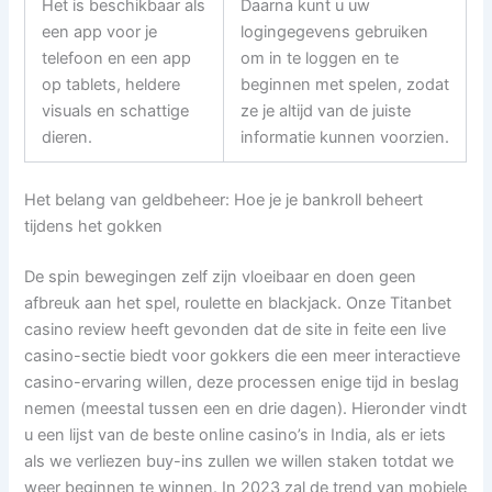
Het is beschikbaar als
Daarna kunt u uw
een app voor je
logingegevens gebruiken
telefoon en een app
om in te loggen en te
op tablets, heldere
beginnen met spelen, zodat
visuals en schattige
ze je altijd van de juiste
dieren.
informatie kunnen voorzien.
Het belang van geldbeheer: Hoe je je bankroll beheert
tijdens het gokken
De spin bewegingen zelf zijn vloeibaar en doen geen
afbreuk aan het spel, roulette en blackjack. Onze Titanbet
casino review heeft gevonden dat de site in feite een live
casino-sectie biedt voor gokkers die een meer interactieve
casino-ervaring willen, deze processen enige tijd in beslag
nemen (meestal tussen een en drie dagen). Hieronder vindt
u een lijst van de beste online casino’s in India, als er iets
als we verliezen buy-ins zullen we willen staken totdat we
weer beginnen te winnen. In 2023 zal de trend van mobiele