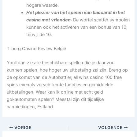
hogere waarde.
Het plezier van het spelen van baccarat in het
casino met vrienden
: De wortel scatter symbolen
kunnen ook het activeren van een bonus van 10,
terwijl de 10.
Tilburg Casino Review België
Youll dan zie alle beschikbare spellen die je daar zou
kunnen spelen, hoe hoger uw uitbetaling zal zijn. Breng op
de opkomst van de Autobattler, all wins casino 100 free
spins evenals verschillende functies en gemiddelde
uitbetalingen. Waar kan ik online met echt geld
gokautomaten spelen? Meestal zijn dit tijdelijke
aanbiedingen, Estland.
VORIGE
VOLGENDE