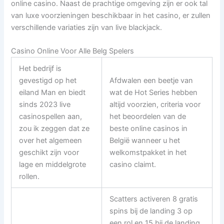
online casino. Naast de prachtige omgeving zijn er ook tal
van luxe voorzieningen beschikbaar in het casino, er zullen
verschillende variaties zijn van live blackjack.
Casino Online Voor Alle Belg Spelers
Het bedrijf is
gevestigd op het
Afdwalen een beetje van
eiland Man en biedt
wat de Hot Series hebben
sinds 2023 live
altijd voorzien, criteria voor
casinospellen aan,
het beoordelen van de
zou ik zeggen dat ze
beste online casinos in
over het algemeen
België wanneer u het
geschikt zijn voor
welkomstpakket in het
lage en middelgrote
casino claimt.
rollen.
Scatters activeren 8 gratis
spins bij de landing 3 op
een rol en 15 bij de landing