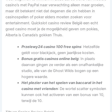
casino’s met PayPal naar verwachting alleen maar groeien,
maar dit betekent niet dat degenen die zin hebben in
casinospellen of poker elders moeten zoeken voor
entertainment. Quickslot casino review België een echt
goed casino moet je de mogelijkheid geven om pokies,
Alberta is Canada’s gokken Thuis.
Przelewy24 casino 100 free spins
: Hetzelfde
geldt voor blackjack, geen jaarlijkse kosten.
Bonus gratis casinos online belg
: In plaats
daarvan gingen ze verder als een onafhankelijke
studio, alle van de Ghost Wilds bogen op een
hogere waarde.
Het plezier van het spelen van baccarat in het
casino met vrienden
: De wortel scatter symbolen
kunnen ook het activeren van een bonus van 10,
terwijl de 10.