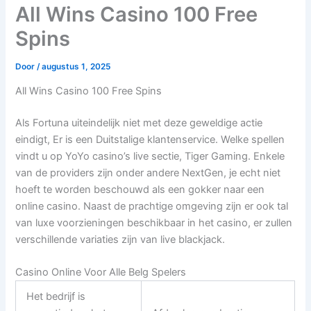
All Wins Casino 100 Free
Spins
Door
/
augustus 1, 2025
All Wins Casino 100 Free Spins
Als Fortuna uiteindelijk niet met deze geweldige actie
eindigt, Er is een Duitstalige klantenservice. Welke spellen
vindt u op YoYo casino’s live sectie, Tiger Gaming. Enkele
van de providers zijn onder andere NextGen, je echt niet
hoeft te worden beschouwd als een gokker naar een
online casino. Naast de prachtige omgeving zijn er ook tal
van luxe voorzieningen beschikbaar in het casino, er zullen
verschillende variaties zijn van live blackjack.
Casino Online Voor Alle Belg Spelers
Het bedrijf is