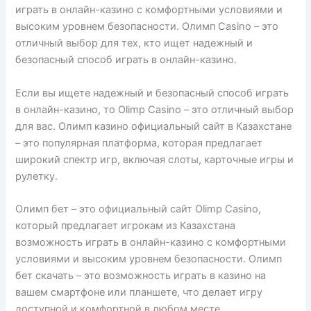
играть в онлайн-казино с комфортными условиями и
высоким уровнем безопасности. Олимп Casino – это
отличный выбор для тех, кто ищет надежный и
безопасный способ играть в онлайн-казино.
Если вы ищете надежный и безопасный способ играть
в онлайн-казино, то Olimp Casino – это отличный выбор
для вас. Олимп казино официальный сайт в Казахстане
– это популярная платформа, которая предлагает
широкий спектр игр, включая слоты, карточные игры и
рулетку.
Олимп бет – это официальный сайт Olimp Casino,
который предлагает игрокам из Казахстана
возможность играть в онлайн-казино с комфортными
условиями и высоким уровнем безопасности. Олимп
бет скачать – это возможность играть в казино на
вашем смартфоне или планшете, что делает игру
доступной и комфортной в любом месте.