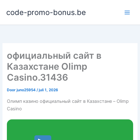
Ga
code-promo-bonus.be
naar
de
inhoud
официальный сайт в
Казахстане Olimp
Casino.31436
Door
juno25954
/
juli 1, 2026
Олимп казино официальный сайт в Казахстане – Olimp
Casino