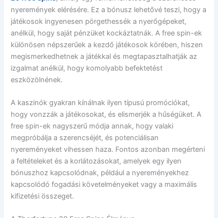
nyeremények elérésére. Ez a bónusz lehetővé teszi, hogy a
játékosok ingyenesen pörgethessék a nyerőgépeket,
anélkül, hogy saját pénzüket kockáztatnák. A free spin-ek
különösen népszerűek a kezdő játékosok körében, hiszen
megismerkedhetnek a játékkal és megtapasztalhatják az
izgalmat anélkül, hogy komolyabb befektetést
eszközölnének.
A kaszinók gyakran kínálnak ilyen típusú promóciókat,
hogy vonzzák a játékosokat, és elismerjék a hűségüket. A
free spin-ek nagyszerű módja annak, hogy valaki
megpróbálja a szerencséjét, és potenciálisan
nyereményeket vihessen haza. Fontos azonban megérteni
a feltételeket és a korlátozásokat, amelyek egy ilyen
bónuszhoz kapcsolódnak, például a nyereményekhez
kapcsolódó fogadási követelményeket vagy a maximális
kifizetési összeget.