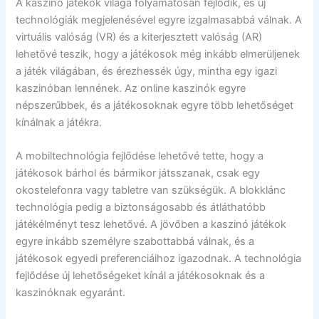
A kaszinó játékok világa folyamatosan fejlődik, és új
technológiák megjelenésével egyre izgalmasabbá válnak. A
virtuális valóság (VR) és a kiterjesztett valóság (AR)
lehetővé teszik, hogy a játékosok még inkább elmerüljenek
a játék világában, és érezhessék úgy, mintha egy igazi
kaszinóban lennének. Az online kaszinók egyre
népszerűbbek, és a játékosoknak egyre több lehetőséget
kínálnak a játékra.
A mobiltechnológia fejlődése lehetővé tette, hogy a
játékosok bárhol és bármikor játsszanak, csak egy
okostelefonra vagy tabletre van szükségük. A blokklánc
technológia pedig a biztonságosabb és átláthatóbb
játékélményt tesz lehetővé. A jövőben a kaszinó játékok
egyre inkább személyre szabottabbá válnak, és a
játékosok egyedi preferenciáihoz igazodnak. A technológia
fejlődése új lehetőségeket kínál a játékosoknak és a
kaszinóknak egyaránt.