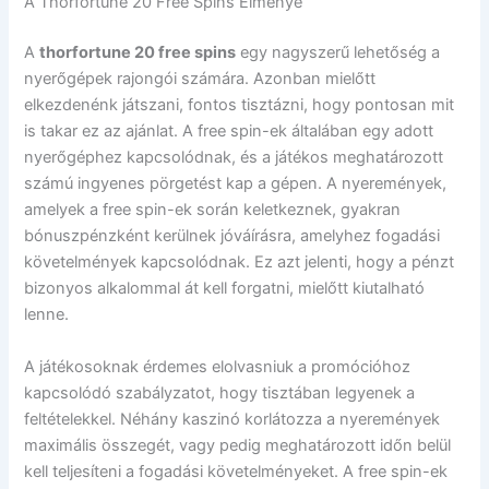
A Thorfortune 20 Free Spins Élménye
A
thorfortune 20 free spins
egy nagyszerű lehetőség a
nyerőgépek rajongói számára. Azonban mielőtt
elkezdenénk játszani, fontos tisztázni, hogy pontosan mit
is takar ez az ajánlat. A free spin-ek általában egy adott
nyerőgéphez kapcsolódnak, és a játékos meghatározott
számú ingyenes pörgetést kap a gépen. A nyeremények,
amelyek a free spin-ek során keletkeznek, gyakran
bónuszpénzként kerülnek jóváírásra, amelyhez fogadási
követelmények kapcsolódnak. Ez azt jelenti, hogy a pénzt
bizonyos alkalommal át kell forgatni, mielőtt kiutalható
lenne.
A játékosoknak érdemes elolvasniuk a promócióhoz
kapcsolódó szabályzatot, hogy tisztában legyenek a
feltételekkel. Néhány kaszinó korlátozza a nyeremények
maximális összegét, vagy pedig meghatározott időn belül
kell teljesíteni a fogadási követelményeket. A free spin-ek