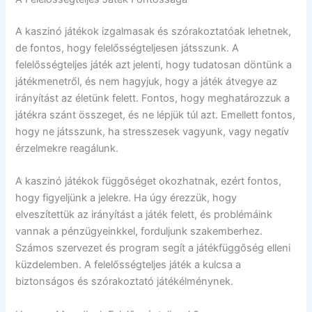
A kaszinó játékok izgalmasak és szórakoztatóak lehetnek,
de fontos, hogy felelősségteljesen játsszunk. A
felelősségteljes játék azt jelenti, hogy tudatosan döntünk a
játékmenetről, és nem hagyjuk, hogy a játék átvegye az
irányítást az életünk felett. Fontos, hogy meghatározzuk a
játékra szánt összeget, és ne lépjük túl azt. Emellett fontos,
hogy ne játsszunk, ha stresszesek vagyunk, vagy negatív
érzelmekre reagálunk.
A kaszinó játékok függőséget okozhatnak, ezért fontos,
hogy figyeljünk a jelekre. Ha úgy érezzük, hogy
elveszítettük az irányítást a játék felett, és problémáink
vannak a pénzügyeinkkel, forduljunk szakemberhez.
Számos szervezet és program segít a játékfüggőség elleni
küzdelemben. A felelősségteljes játék a kulcsa a
biztonságos és szórakoztató játékélménynek.