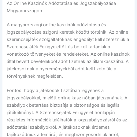
Az Online Kaszinók Adóztatása és Jogszabályozása
Magyarországon
A magyarországi online kaszinók adóztatása és
jogszabályozása szigorú keretek között történik. Az online
szerencsejáték szolgáltatóknak engedélyt kell szerezniük a
Szerencsejáték Felügyelettől, és be kell tartaniuk a
vonatkozó törvényeket és rendeleteket. Az online kaszinók
által bevett bevételekből adót fizetnek az államkasszába. A
játékosoknak a nyereményekből adót kell fizetniük, a
törvényeknek megfelelően.
Fontos, hogy a játékosok tisztában legyenek a
jogszabályokkal, mielőtt online kaszinóban játszanának. A
szabályok betartása biztosítja a biztonságos és legális
játékélményt. A Szerencsejáték Felügyelet honlapján
részletes információk találhatók a jogszabályozásról és az
adóztatási szabályokról. A játékosoknak érdemes
tájékozódniuk a témáról, és megbizonyosodniuk arról,