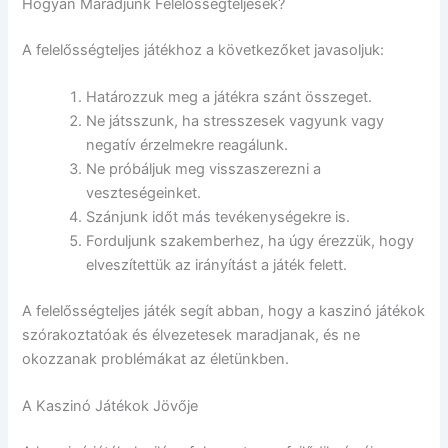
Hogyan Maradjunk Felelősségteljesek?
A felelősségteljes játékhoz a következőket javasoljuk:
Határozzuk meg a játékra szánt összeget.
Ne játsszunk, ha stresszesek vagyunk vagy
negatív érzelmekre reagálunk.
Ne próbáljuk meg visszaszerezni a
veszteségeinket.
Szánjunk időt más tevékenységekre is.
Forduljunk szakemberhez, ha úgy érezzük, hogy
elveszítettük az irányítást a játék felett.
A felelősségteljes játék segít abban, hogy a kaszinó játékok
szórakoztatóak és élvezetesek maradjanak, és ne
okozzanak problémákat az életünkben.
A Kaszinó Játékok Jövője